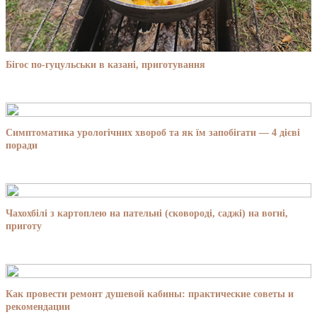
Бігос по-гуцульськи в казані, приготування
Симптоматика урологічних хвороб та як їм запобігати — 4 дієві
поради
Чахохбілі з картоплею на пательні (сковороді, саджі) на вогні,
приготу
Как провести ремонт душевой кабины: практические советы и
рекомендации