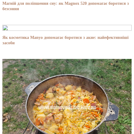
Магній для поліпшення сну: як Magnox 520 допомагає боротися з
безсоння
Як косметика Manyo допомагає боротися з акне: найефективніші
засоби