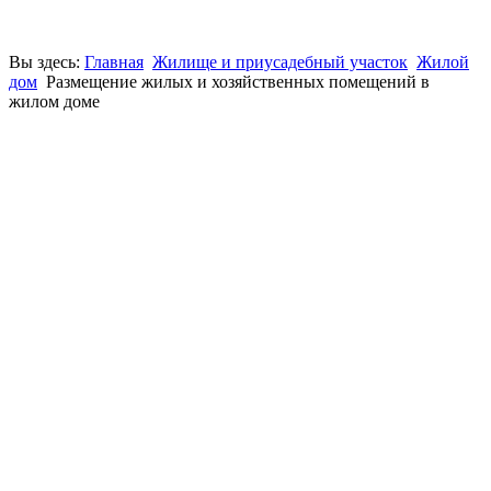
Вы здесь:
Главная
Жилище и приусадебный участок
Жилой
дом
Размещение жилых и хозяйственных по­мещений в
жилом доме