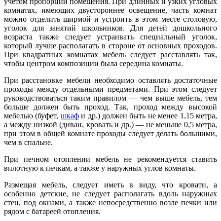
учетом пропорций помещения. При длинных и узких угловых
комнатах, имеющих двустороннее освещение, часть комнат
можно отделить ширмой и устроить в этом месте столовую,
уголок для занятий школьников. Для детей дошкольного
возраста также следует устраивать специальный уголок,
который лучше располагать в стороне от основных проходов.
При квадратных комнатах мебель следует расставлять так,
чтобы центром композиции была середина комнаты.
При расстановке мебели необходимо оставлять достаточные
проходы между отдельными предметами. При этом следует
руководствоваться таким правилом — чем выше мебель, тем
больше должен быть проход. Так, проход между высокой
мебелью (буфет,
шкаф
и др.) должен быть не менее 1,15 метра,
а между низкой (диван, кровать и др.) — не меньше 0,5 метра,
при этом в общей комнате проходы следует делать большими,
чем в спальне.
При печном отоплении мебель не рекомендуется ставить
вплотную к печкам, а также у наружных углов комнаты.
Размещая мебель, следует иметь в виду, что кровати, а
особенно детские, не следует располагать вдоль наружных
стен, под окнами, а также непосредственно возле печки или
рядом с батареей отопления.