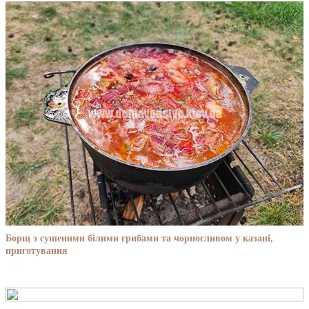
Борщ з сушеними білими грибами та чорносливом у казані,
приготування