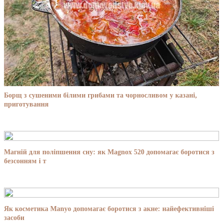
Борщ з сушеними білими грибами та чорносливом у казані,
приготування
Магній для поліпшення сну: як Magnox 520 допомагає боротися з
безсонням і т
Як косметика Manyo допомагає боротися з акне: найефективніші
засоби