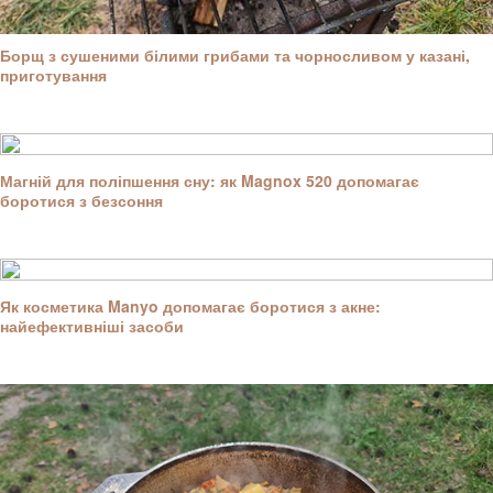
Борщ з сушеними білими грибами та чорносливом у казані,
приготування
Магній для поліпшення сну: як Magnox 520 допомагає
боротися з безсоння
Як косметика Manyo допомагає боротися з акне:
найефективніші засоби