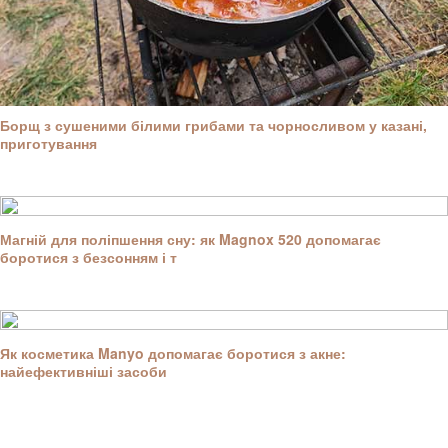
Борщ з сушеними білими грибами та чорносливом у казані,
приготування
Магній для поліпшення сну: як Magnox 520 допомагає
боротися з безсонням і т
Як косметика Manyo допомагає боротися з акне:
найефективніші засоби