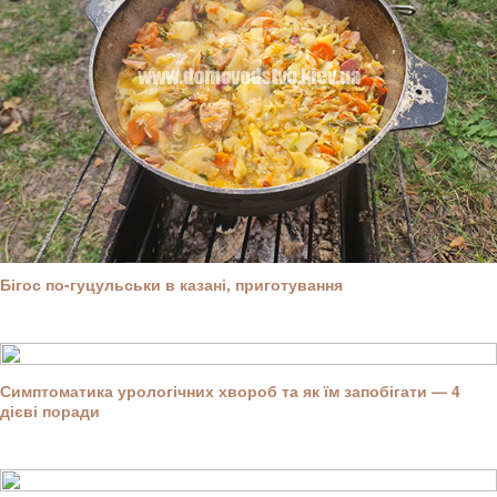
Бігос по-гуцульськи в казані, приготування
Симптоматика урологічних хвороб та як їм запобігати — 4
дієві поради