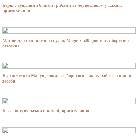
Борщ з сушеними білими грибами та чорносливом у казані,
приготування
Магній для поліпшення сну: як Magnox 520 допомагає боротися з
безсоння
Як косметика Manyo допомагає боротися з акне: найефективніші
засоби
Бігос по-гуцульськи в казані, приготування