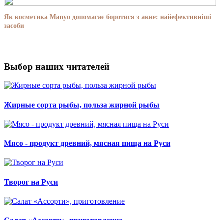
Як косметика Manyo допомагає боротися з акне: найефективніші
засоби
Выбор наших читателей
Жирные сорта рыбы, польза жирной рыбы
Мясо - продукт древний, мясная пища на Руси
Творог на Руси