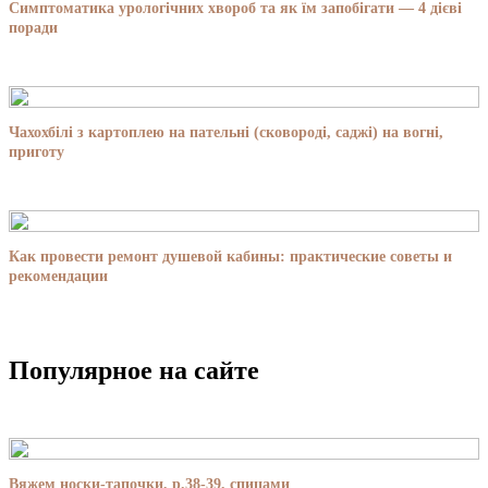
Симптоматика урологічних хвороб та як їм запобігати — 4 дієві
поради
Чахохбілі з картоплею на пательні (сковороді, саджі) на вогні,
приготу
Как провести ремонт душевой кабины: практические советы и
рекомендации
Популярное на сайте
Вяжем носки-тапочки, р.38-39, спицами