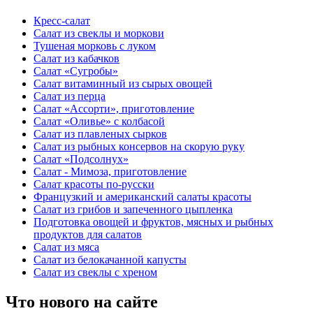
Кресс-салат
Салат из свеклы и моркови
Тушеная морковь с луком
Салат из кабачков
Салат «Сугробы»
Салат витаминный из сырых овощей
Салат из перца
Салат «Ассорти», приготовление
Салат «Оливье» с колбасой
Салат из плавленых сырков
Салат из рыбных консервов на скорую руку
Салат «Подсолнух»
Салат - Мимоза, приготовление
Салат красоты по-русски
Французкий и американский салаты красоты
Салат из грибов и запеченного цыпленка
Подготовка овощей и фруктов, мясных и рыбных
продуктов для салатов
Салат из мяса
Салат из белокачанной капусты
Салат из свеклы с хреном
Что нового на сайте