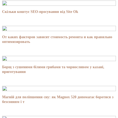
Скільки коштує SEO-просування від Site Ok
От каких факторов зависит стоимость ремонта и как правильно
оптимизировать
Борщ з сушеними білими грибами та чорносливом у казані,
приготування
Магній для поліпшення сну: як Magnox 520 допомагає боротися з
безсонням і т