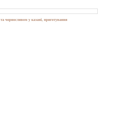
та чорносливом у казані, приготування