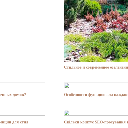
Стильное и современное озеленени
менных домов?
Особенности функционала наждако
енции для стил
Скільки коштує SEO-просування в