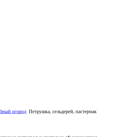
бный огород
Петрушка, сельдерей, пастернак