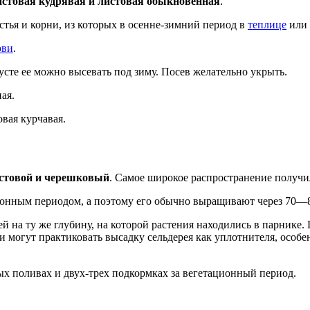
истовая кудрявая и листовая обыкновенная
.
стья и корни, из которых в осенне-зимний период в
теплице
или 
ови
.
сте ее можно высевать под зиму. Посев желательно укрыть.
ая.
вая курчавая.
истовой и черешковый
. Самое широкое распространение получи
ионным периодом, а поэтому его обычно выращивают через 70—8
й на ту же глубину, на которой растения находились в парнике.
и могут практиковать высадку сельдерея как уплотнителя, особе
ых поливах и двух-трех подкормках за вегетационный период.