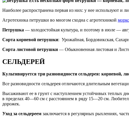
Есть несколько форм петрушки — корневая, л
Наиболее распространена первая из них: у нее используют и ли
Агротехника петрушки во многом сходна с агротехникой
морк
Петрушка
— холодостойкая культура, и поэтому в июле — авгу
Сорта корневой петрушки
: Урожайная, Бордовикская, Сахарн
Сорта листовой петрушки
— Обыкновенная листовая и Листо
СЕЛЬДЕРЕЙ
Культивируется три разновидности сельдерея: корневой, л
Все разновидности сельдерея отличаются длительным вегетац
Высаживают ее в грунт с наступлением устойчивых теплых дне
в пределах 40—60 см с расстоянием в ряду 15—20 см. Любител
дорожек.
Уход за сельдереем
заключается в регулярных рыхлениях, част