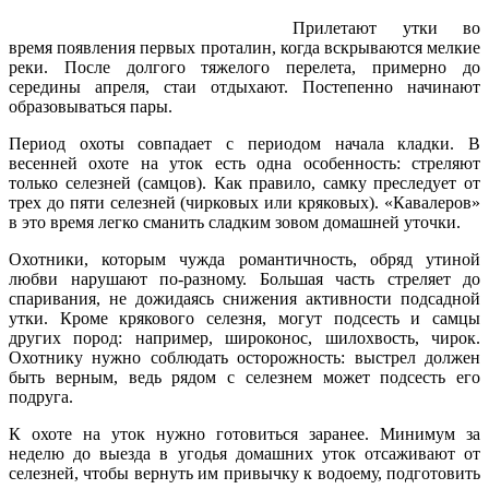
Прилетают утки во
время появления первых проталин, когда вскрываются мелкие
реки. После долгого тяжелого перелета, примерно до
середины апреля, стаи отдыхают. Постепенно начинают
образовываться пары.
Период охоты совпадает с периодом начала кладки. В
весенней охоте на уток есть одна особенность: стреляют
только селезней (самцов). Как правило, самку преследует от
трех до пяти селезней (чирковых или кряковых). «Кавалеров»
в это время легко сманить сладким зовом домашней уточки.
Охотники, которым чужда романтичность, обряд утиной
любви нарушают по-разному. Большая часть стреляет до
спаривания, не дожидаясь снижения активности подсадной
утки. Кроме крякового селезня, могут подсесть и самцы
других пород: например, широконос, шилохвость, чирок.
Охотнику нужно соблюдать осторожность: выстрел должен
быть верным, ведь рядом с селезнем может подсесть его
подруга.
К охоте на уток нужно готовиться заранее. Минимум за
неделю до выезда в угодья домашних уток отсаживают от
селезней, чтобы вернуть им привычку к водоему, подготовить