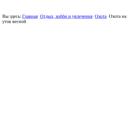
Вы здесь:
Главная
Отдых, хобби и увлечения
Охота
Охота на
уток весной