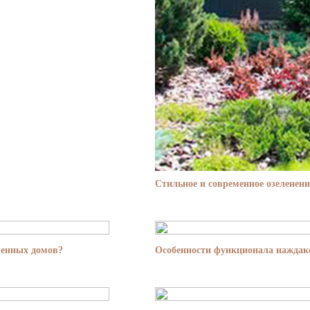
Стильное и современное озеленени
менных домов?
Особенности функционала наждако