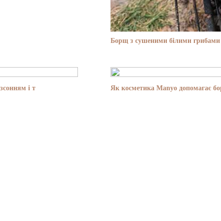
Борщ з сушеними білими грибами 
зсонням і т
Як косметика Manyo допомагає бор