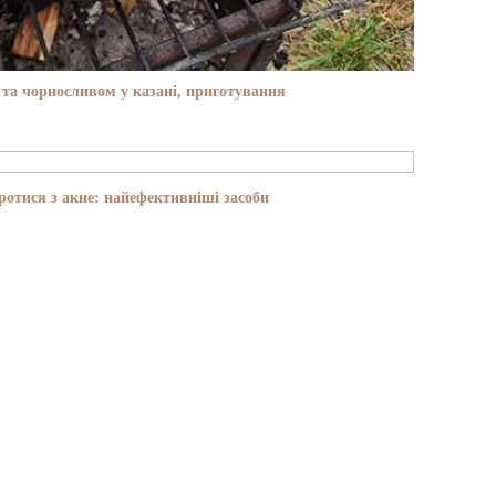
та чорносливом у казані, приготування
отися з акне: найефективніші засоби