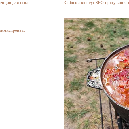
енции для стил
Скільки коштує SEO-просування в
птимизировать