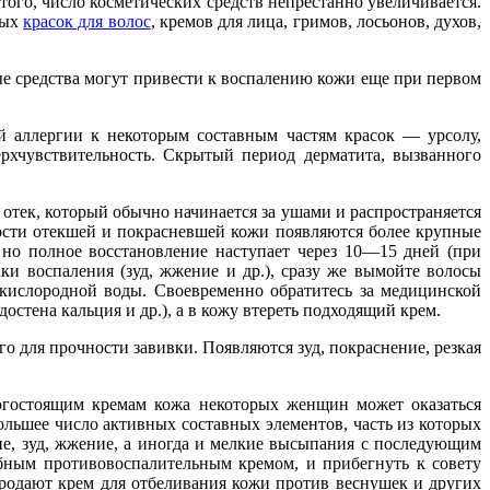
го, число косметических средств непрестанно увеличивается.
ных
красок для волос
, кремов для лица, гримов, лосьонов, духов,
рые средства могут привести к воспалению кожи еще при первом
й аллергии к некоторым составным частям красок — урсолу,
хчувствительность. Скрытый период дерматита, вызванного
отек, который обычно начинается за ушами и распространяется
хности отекшей и покрасневшей кожи появляются более крупные
 но полное восстановление наступает через 10—15 дней (при
и воспаления (зуд, жжение и др.), сразу же вымойте волосы
 кислородной воды. Своевременно обратитесь за медицинской
стена кальция и др.), а в кожу втереть подходящий крем.
 для прочности завивки. Появляются зуд, покраснение, резкая
огостоящим кремам кожа некоторых женщин может оказаться
льшее число активных составных элементов, часть из которых
ие, зуд, жжение, а иногда и мелкие высыпания с последующим
ебным противовоспалительным кремом, и прибегнуть к совету
продают крем для отбеливания кожи против веснушек и других