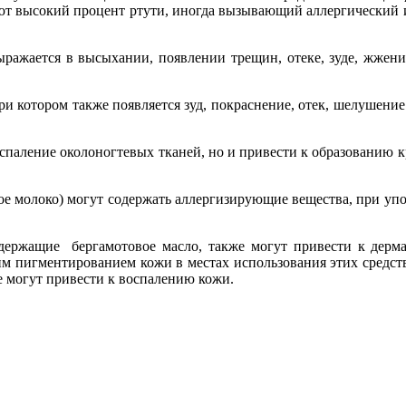
т высокий процент ртути, иногда вызывающий аллергический и 
выражается в высыхании, появлении трещин, отеке, зуде, жжен
при котором также появляется зуд, покраснение, отек, шелушени
воспаление околоногтевых тканей, но и привести к образованию 
ое молоко) могут содержать аллергизирующие вещества, при упо
одержащие бергамотовое масло, также могут привести к дерм
им пигментированием кожи в местах использования этих средст
же могут привести к воспалению кожи.