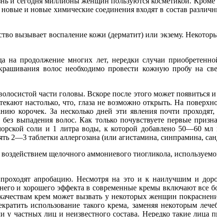
нь и сегодня миллионы женщин пользуются косметикой. Кроме то
е новые и новые химические соединения входят в состав различ
едство вызывает воспаление кожи (дерматит) или экзему. Некото
да на продолжение многих лет, нередки случаи приобретенно
рашивания волос необходимо провести кожную пробу на свер
олосистой части головы. Вскоре после этого может появиться и 
отекают настолько, что, глаза не возможно открыть. На повер
ию корочек. За несколько дней эти явления почти проходят,
без выпадения волос. Как только почувствуете первые признак
морской соли и 1 литра воды, к которой добавлено 50—60 мл
ь 2—3 таблетки аллергозана (или агистамина, синпрамина, сандо
 воздействием щелочного аммониевого тиогликола, используемого
 проходят апробацию. Несмотря на это и к наилучшим и дор
него и хорошего эффекта в современные кремы включают все бо
 качествам крем может вызвать у некоторых женщин покраснен
кратить использование такого крема, заменяя некоторым леч
и у частных лиц и неизвестного состава. Нередко такие лица 