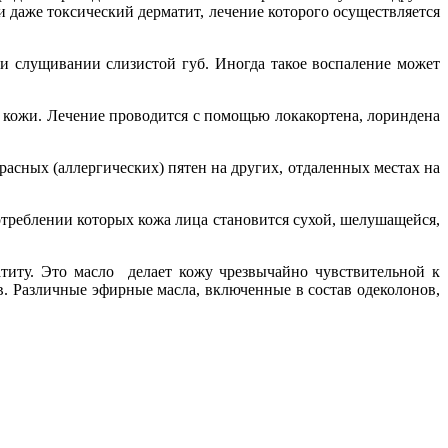
даже токсический дерматит, лечение которого осуществляется
ии слущивании слизистой губ. Иногда такое воспаление может
е кожи. Лечение проводится с помощью локакортена, лориндена
красных (аллергических) пятен на других, отдаленных местах на
треблении которых кожа лица становится сухой, шелушащейся,
атиту. Это масло делает кожу чрезвычайно чувствительной к
в. Различные эфирные масла, включенные в состав одеколонов,