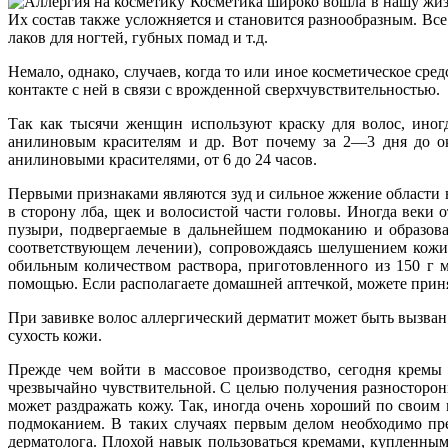
Косметика широко вошла в нашу жиз
Их состав также усложняется и становится разнообразным. Вс
лаков для ногтей, губных помад и т.д.
Немало, однако, случаев, когда то или иное косметическое ср
контакте с ней в связи с врожденной сверхчувствительностью.
Так как тысячи женщин используют краску для волос, иног
анилиновым красителям и др. Вот почему за 2—3 дня до ок
анилиновыми красителями, от 6 до 24 часов.
Первыми признаками являются зуд и сильное жжение области в
в сторону лба, щек и волосистой части головы. Иногда веки 
пузыри, подвергаемые в дальнейшем подмоканию и образован
соответствующем лечении), сопровождаясь шелушением кожи 
обильным количеством раствора, приготовленного из 150 г 
помощью. Если располагаете домашней аптечкой, можете принят
При завивке волос аллергический дерматит может быть вызван
сухость кожи.
Прежде чем войти в массовое производство, сегодня кремы
чрезвычайно чувствительной. С целью получения разносторон
может раздражать кожу. Так, иногда очень хороший по своим
подмоканием. В таких случаях первым делом необходимо пре
дерматолога. Плохой навык пользоваться кремами, купленным