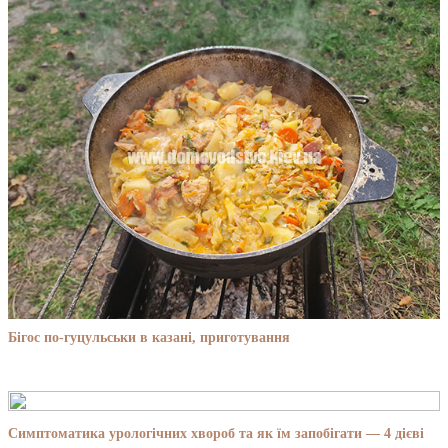
Бігос по-гуцульськи в казані, приготування
Симптоматика урологічних хвороб та як їм запобігати — 4 дієві