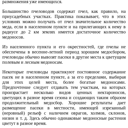
размножения уже имеющихся.
Большинство пчеловодов содержат пчел, как правило, на
приусадебных участках. Практика показывает, что в этих
условиях можно получать от пчел значительное количество
меда, если в населенном пункте и на прилегающих к нему в
радиусе до 2 км землях имеется достаточное количество
медоносов.
Из населенного пункта и его окрестностей, где пчелы не
обеспечены в весенне-летний период хорошим медосбором,
пчеловоды обычно вывозят пасеки в другие места к цветущим
полевым и лесным медоносам.
Некоторые пчеловоды практикуют постоянное содержание
пасек не в населенном пункте, а за его пределами, выбирая
для этих целей места, более богатые медоносами.
Предпочтение следует отдавать тем участкам, на которых
произрастает несколько видов ценных нектароносов,
цветущих в разное время сезона и создающих таким образом
продолжительный медосбор. Хорошие результаты дает
размещение пасеки в местности, имеющей изрезанный
(неровный) рельеф с наличием оврагов, холмов, склонов,
низин и т. д. Здесь обычно одинаковые медоносные растения
цветут в разное время.