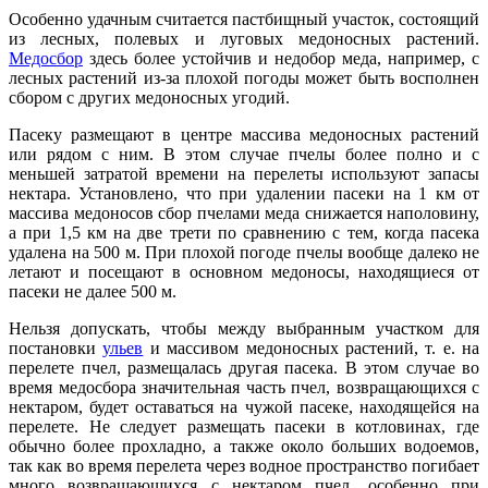
Особенно удачным считается пастбищный участок, состоящий
из лесных, полевых и луговых медоносных растений.
Медосбор
здесь более устойчив и недобор меда, например, с
лесных растений из-за плохой погоды может быть восполнен
сбором с других медоносных угодий.
Пасеку размещают в центре массива медоносных растений
или рядом с ним. В этом случае пчелы более полно и с
меньшей затратой времени на перелеты используют запасы
нектара. Установлено, что при удалении пасеки на 1 км от
массива медоносов сбор пчелами меда снижается наполовину,
а при 1,5 км на две трети по сравнению с тем, когда пасека
удалена на 500 м. При плохой погоде пчелы вообще далеко не
летают и посещают в основном медоносы, находящиеся от
пасеки не далее 500 м.
Нельзя допускать, чтобы между выбранным участком для
постановки
ульев
и массивом медоносных растений, т. е. на
перелете пчел, размещалась другая пасека. В этом случае во
время медосбора значительная часть пчел, возвращающихся с
нектаром, будет оставаться на чужой пасеке, находящейся на
перелете. Не следует размещать пасеки в котловинах, где
обычно более прохладно, а также около больших водоемов,
так как во время перелета через водное пространство погибает
много возвращающихся с нектаром пчел, особенно при