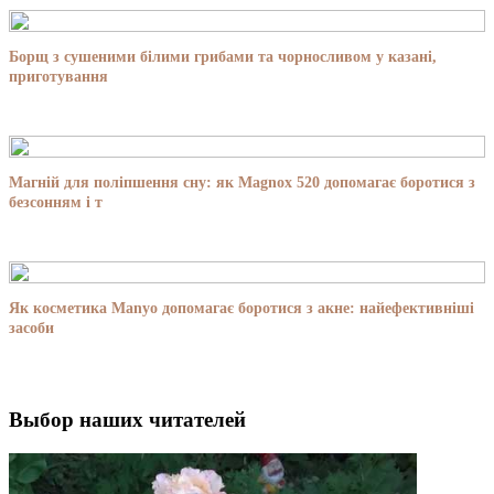
Борщ з сушеними білими грибами та чорносливом у казані,
приготування
Магній для поліпшення сну: як Magnox 520 допомагає боротися з
безсонням і т
Як косметика Manyo допомагає боротися з акне: найефективніші
засоби
Выбор наших читателей