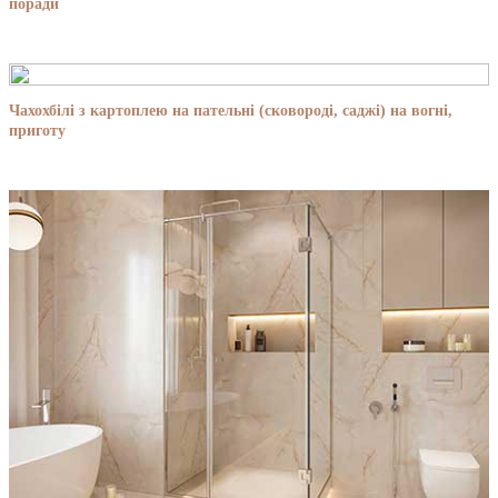
поради
Чахохбілі з картоплею на пательні (сковороді, саджі) на вогні,
приготу