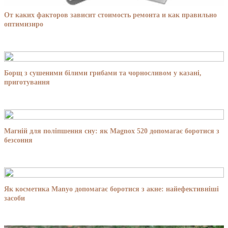
От каких факторов зависит стоимость ремонта и как правильно
оптимизиро
Борщ з сушеними білими грибами та чорносливом у казані,
приготування
Магній для поліпшення сну: як Magnox 520 допомагає боротися з
безсоння
Як косметика Manyo допомагає боротися з акне: найефективніші
засоби