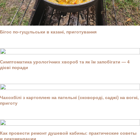
Бігос по-гуцульськи в казані, приготування
Симптоматика урологічних хвороб та як їм запобігати — 4
дієві поради
Чахохбілі з картоплею на пательні (сковороді, саджі) на вогні,
приготу
Как провести ремонт душевой кабины: практические советы
и рекомендации