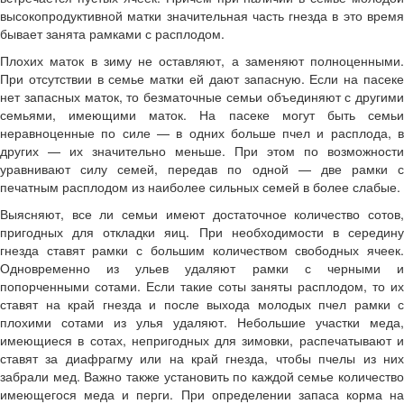
высокопродуктивной матки значительная часть гнезда в это время
бывает занята рамками с расплодом.
Плохих маток в зиму не оставляют, а заменяют полноценными.
При отсутствии в семье матки ей дают запасную. Если на пасеке
нет запасных маток, то безматочные семьи объединяют с другими
семьями, имеющими маток. На пасеке могут быть семьи
неравноценные по силе — в одних больше пчел и расплода, в
других — их значительно меньше. При этом по возможности
уравнивают силу семей, передав по одной — две рамки с
печатным расплодом из наиболее сильных семей в более слабые.
Выясняют, все ли семьи имеют достаточное количество сотов,
пригодных для откладки яиц. При необходимости в середину
гнезда ставят рамки с большим количеством свободных ячеек.
Одновременно из ульев удаляют рамки с черными и
попорченными сотами. Если такие соты заняты расплодом, то их
ставят на край гнезда и после выхода молодых пчел рамки с
плохими сотами из улья удаляют. Небольшие участки меда,
имеющиеся в сотах, непригодных для зимовки, распечатывают и
ставят за диафрагму или на край гнезда, чтобы пчелы из них
забрали мед. Важно также установить по каждой семье количество
имеющегося меда и перги. При определении запаса корма на