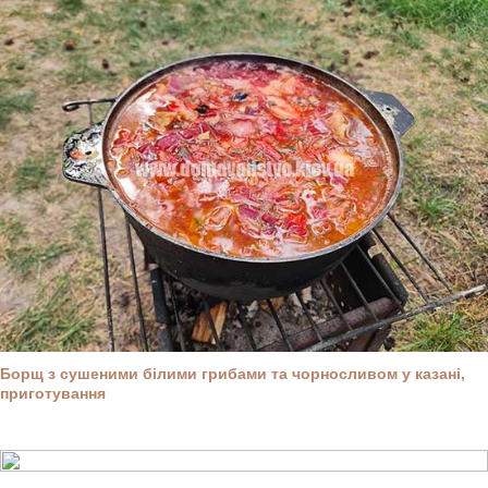
Борщ з сушеними білими грибами та чорносливом у казані,
приготування