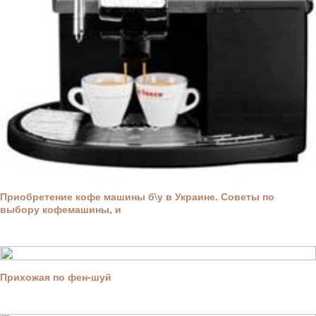
Приобретение кофе машины б\у в Украине. Советы по
выбору кофемашины, и
Прихожая по фен-шуй