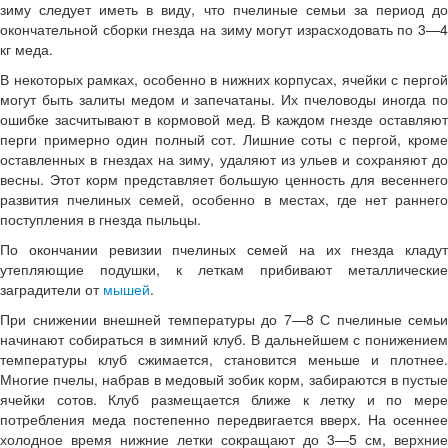
зиму следует иметь в виду, что пчелиные семьи за период до
окончательной сборки гнезда на зиму могут израсходовать по 3—4
кг меда.
В некоторых рамках, особенно в нижних корпусах, ячейки с пергой
могут быть залиты медом и запечатаны. Их пчеловоды иногда по
ошибке засчитывают в кормовой мед. В каждом гнезде оставляют
перги примерно один полный сот. Лишние соты с пергой, кроме
оставленных в гнездах на зиму, удаляют из ульев и сохраняют до
весны. Этот корм представляет большую ценность для весеннего
развития пчелиных семей, особенно в местах, где нет раннего
поступления в гнезда пыльцы.
По окончании ревизии пчелиных семей на их гнезда кладут
утепляющие подушки, к леткам прибивают металлические
заградители от
мышей
.
При снижении внешней температуры до 7—8 С пчелиные семьи
начинают собираться в зимний клуб. В дальнейшем с понижением
температуры клуб сжимается, становится меньше и плотнее.
Многие пчелы, набрав в медовый зобик корм, забираются в пустые
ячейки сотов. Клуб размещается ближе к летку и по мере
потребления меда постепенно передвигается вверх. На осеннее
холодное время нижние летки сокращают до 3—5 см, верхние