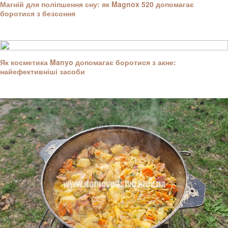
Магній для поліпшення сну: як Magnox 520 допомагає
боротися з безсоння
Як косметика Manyo допомагає боротися з акне:
найефективніші засоби