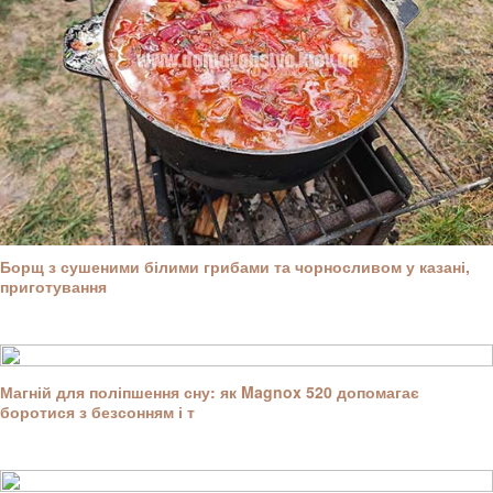
Борщ з сушеними білими грибами та чорносливом у казані,
приготування
Магній для поліпшення сну: як Magnox 520 допомагає
боротися з безсонням і т