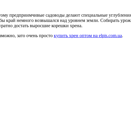
этому предприимчивые садоводы делают специальные углубления
обы край немного возвышался над уровнем земли. Собирать урожа
уратно достать выросшие корешки хрена.
зможно, зато очень просто
купить хрен оптом на elpis.com.ua
.