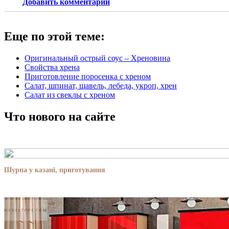
Добавить комментарий
Еще по этой теме:
Оригинальный острый соус – Хреновина
Свойства хрена
Приготовление поросенка с хреном
Салат, шпинат, щавель, лебеда, укроп, хрен
Салат из свеклы с хреном
Что нового на сайте
Шурпа у казані, приготування