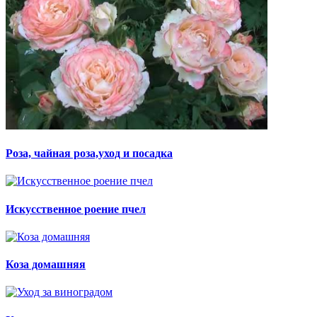
Роза, чайная роза,уход и посадка
Искусственное роение пчел
Коза домашняя