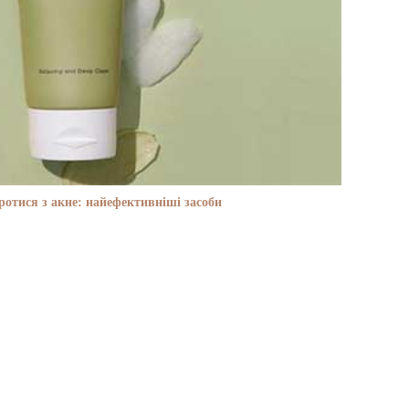
отися з акне: найефективніші засоби