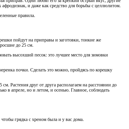
вья приправ. Одни любят его за крепкий острый вкус, другие
к афродизиак, и даже как средство для борьбы с целлюлитом.
деленные правила.
решки пойдут на приправы и заготовки, тонкие же
росшие до 25 см.
овать высохший песок: это лучшее место для зимовки
черенка почки. Сделать это можно, пройдясь по корешку
5 см. Растения друг от друга располагаем на расстоянии до
о в апреле, но и летом, и осенью. Главное, соблюдать
чтобы грядка с хреном была и у вас дома.