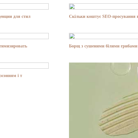
енции для стил
Скільки коштує SEO-просування в
птимизировать
Борщ з сушеними білими грибами 
зсонням і т