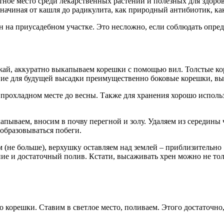
етное место среди лекарственных растений и полезных для здоро
 начиная от кашля до радикулита, как природный антибиотик, ка
н на приусадебном участке. Это несложно, если соблюдать опре
ожай, аккуратно выкапываем корешки с помощью вил. Толстые ко
ение для будущей высадки преимущественно боковые корешки, вы
рохладном месте до весны. Также для хранения хорошо использ
апываем, вносим в почву перегной и золу. Удаляем из середины 
 образовываться побеги.
м (не больше), верхушку оставляем над землей – приблизительно 
е и достаточный полив. Кстати, высаживать хрен можно не тольк
корешки. Ставим в светлое место, поливаем. Этого достаточно, 