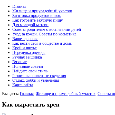
Главная
Жилище и приусадебный участок
Заготовка продуктов впрок
Как готовить вкусную пищу
Для молодой матери
Советы родителям о воспитании детей
Уход за кожей. Советы по косметике
Ваше здоровье
Как вести себя в обществе и дома
Крой и шитье
Переделка одежды
Ручная вышивка
Вязание
Полезные советы
Найдите свой стиль
Различные полезные сведения
Отдых, хобби и увлечения
Карта сайта
Вы здесь:
Главная
Жилище и приусадебный участок
Советы о
Как вырастить хрен