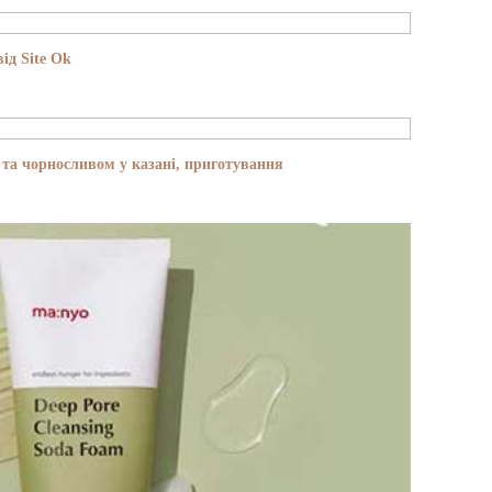
ід Site Ok
та чорносливом у казані, приготування