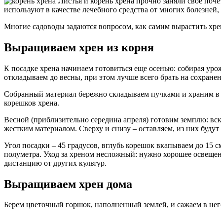
Листья и корень хрена прочно заняли свое поч
используют в качестве лечебного средства от многих болезней,
Многие садоводы задаются вопросом, как самим вырастить хре
Выращиваем хрен из корня
К посадке хрена начинаем готовиться еще осенью: собирая ур
откладываем до весны, при этом лучше всего брать на сохран
Собранный материал бережно складываем пучками и храним в п
корешков хрена.
Весной (приблизительно середина апреля) готовим земплю: вск
жестким материалом. Сверху и снизу – оставляем, из них будут
Угол посадки – 45 градусов, вглубь корешок вкапываем до 15 с
полуметра. Уход за хреном несложный: нужно хорошее освещени
дистанцию от других культур.
Выращиваем хрен дома
Берем цветочный горшок, наполненный землей, и сажаем в него 