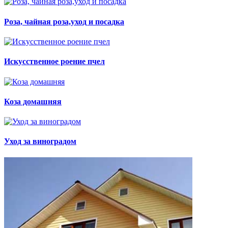
Роза, чайная роза,уход и посадка
Искусственное роение пчел
Коза домашняя
Уход за виноградом