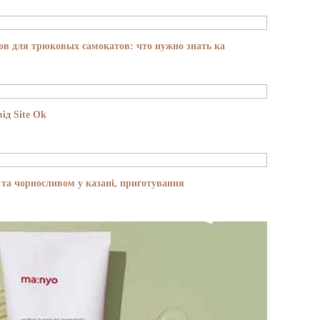
в для трюковых самокатов: что нужно знать ка
ід Site Ok
та чорносливом у казані, приготування