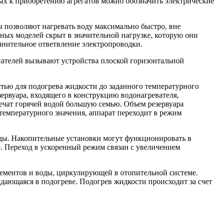
х к приобретению агрегатов можно обозначить электрические
 позволяют нагревать воду максимально быстро, вне
бных моделей скрыт в значительной нагрузке, которую они
олнительное ответвление электропроводки.
ателей вызывают устройства плоской горизонтальной
ью для подогрева жидкости до заданного температурного
зервуара, входящего в конструкцию водонагревателя,
печат горячей водой большую семью. Объем резервуара
температурного значения, аппарат переходит в режим
оды. Накопительные установки могут функционировать в
е. Переход в ускоренный режим связан с увеличением
ементов и воды, циркулирующей в отопительной системе.
дающаяся в подогреве. Подогрев жидкости происходит за счет