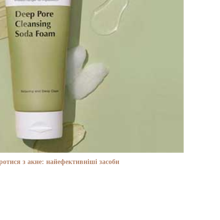
отися з акне: найефективніші засоби