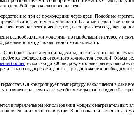
ми производителями в обширном ассортименте. Среди доступны
же модели бойлеров косвенного нагрева.
редственно при ее прохождении через кран. Подобные агрегаты
определяется значением его мощности. Главный недостаток подо
нагревателя на электричестве, под него придется создавать доп
ены разнообразными моделями, но наибольший интерес у покуп
под раковиной ввиду повышенной компактности.
 Они более экономичны и надежны, поскольку оснащены емкост
 требуется соблюдения огромного количества условий. Объем ре
ести бойлер
емкостью до 200 литров, которые с легкостью обес
трачивать на подогрев жидкости. При достижении необходимого 
термостат. Он контролирует температуру находящейся в баке в
м позволяет нагревать тот же объем жидкости, но вдвое быстре
ется в параллельном использовании мощных нагревательных эл
ополнительной емкостью внутри. В ней накапливается вода, нуж