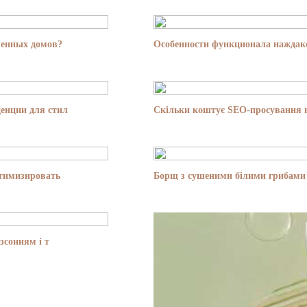
менных домов?
Особенности функционала наждако
енции для стил
Скільки коштує SEO-просування в
птимизировать
Борщ з сушеними білими грибами 
зсонням і т