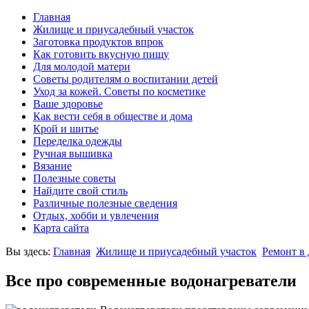
Главная
Жилище и приусадебный участок
Заготовка продуктов впрок
Как готовить вкусную пищу
Для молодой матери
Советы родителям о воспитании детей
Уход за кожей. Советы по косметике
Ваше здоровье
Как вести себя в обществе и дома
Крой и шитье
Переделка одежды
Ручная вышивка
Вязание
Полезные советы
Найдите свой стиль
Различные полезные сведения
Отдых, хобби и увлечения
Карта сайта
Вы здесь:
Главная
Жилище и приусадебный участок
Ремонт в
Все про современные водонагреватели