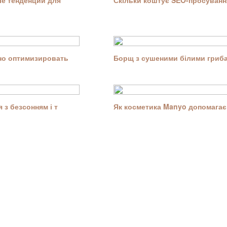
е тенденции для
Скільки коштує SEO-просування
ьно оптимизировать
Борщ з сушеними білими гриба
 з безсонням і т
Як косметика Manyo допомагає 