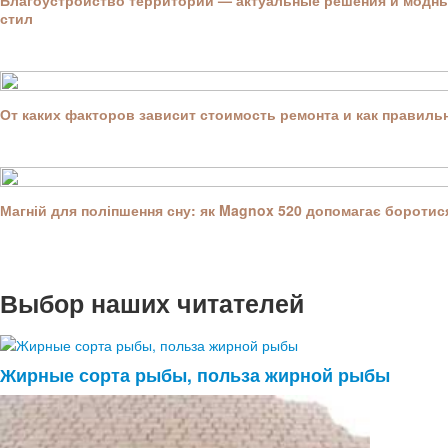
Благоустройство территории — актуальные решения и модны
стил
От каких факторов зависит стоимость ремонта и как правил
Магній для поліпшення сну: як Magnox 520 допомагає боротися
Выбор наших читателей
Жирные сорта рыбы, польза жирной рыбы