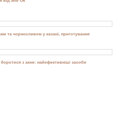
 від Site Ok
ми та чорносливом у казані, приготування
боротися з акне: найефективніші засоби