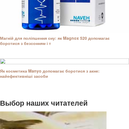
Магній для поліпшення сну: як Magnox 520 допомагає
боротися з безсонням і т
Як косметика Manyo допомагає боротися з акне:
найефективніші засоби
Выбор наших читателей