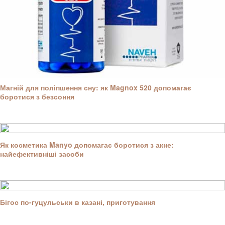
Магній для поліпшення сну: як Magnox 520 допомагає
боротися з безсоння
Як косметика Manyo допомагає боротися з акне:
найефективніші засоби
Бігос по-гуцульськи в казані, приготування