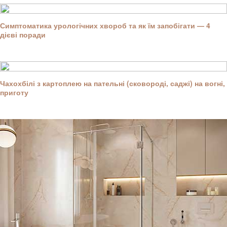
Симптоматика урологічних хвороб та як їм запобігати — 4
дієві поради
Чахохбілі з картоплею на пательні (сковороді, саджі) на вогні,
приготу