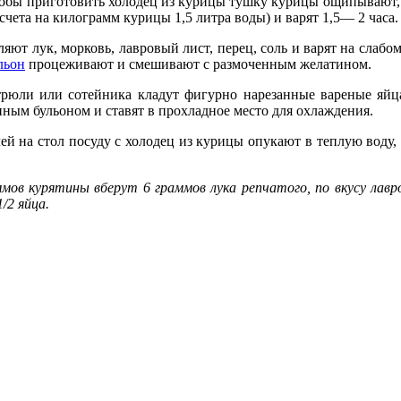
тобы приготовить холодец из курицы тушку курицы ощипывают, о
счета на кило­грамм курицы 1,5 литра воды) и варят 1,5— 2 часа.
ляют лук, морковь, лавровый лист, перец, соль и варят на сла
льон
процеживают и смешивают с размоченным желатином.
трюли или сотейника кладут фигурно нарезанные вареные яйца
ным бульоном и ставят в прохладное место для охлаждения.
ей на стол посуду с холодец из курицы опу­кают в теплую воду,
мов курятины вберут 6 грам­мов лука репчатого, по вкусу лавр
/2 яйца.