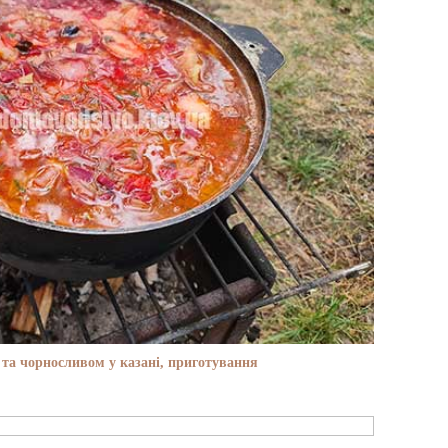
та чорносливом у казані, приготування