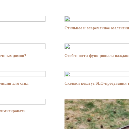
Стильное и современное озеленени
менных домов?
Особенности функционала наждако
енции для стил
Скільки коштує SEO-просування в
птимизировать