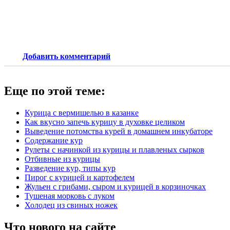
Добавить комментарий
Еще по этой теме:
Курица с вермишелью в казанке
Как вкусно запечь курицу в духовке целиком
Выведение потомства курей в домашнем инкубаторе
Содержание кур
Рулеты с начинкой из курицы и плавленых сырков
Отбивные из курицы
Разведение кур, типы кур
Пирог с курицей и картофелем
Жульен с грибами, сыром и курицей в корзиночках
Тушеная морковь с луком
Холодец из свиных ножек
Что нового на сайте