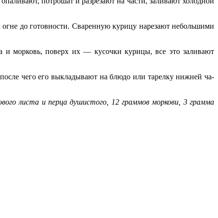
паливают, потрошат и разрезают на части, зали­вают холодной
бом огне до готовности. Сваренную курицу нарезают небольшими
 и мор­ковь, поверх их — кусочки курицы, все это заливают
 после чего его выкла­дывают на блюдо или тарелку нижней ча­
ового ли­ста и перца душистого, 12 граммов моркови, 3 грамма