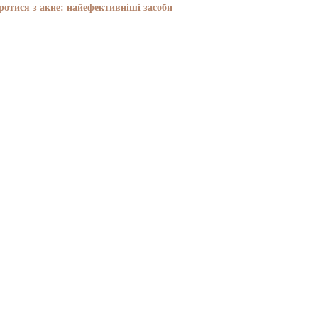
отися з акне: найефективніші засоби