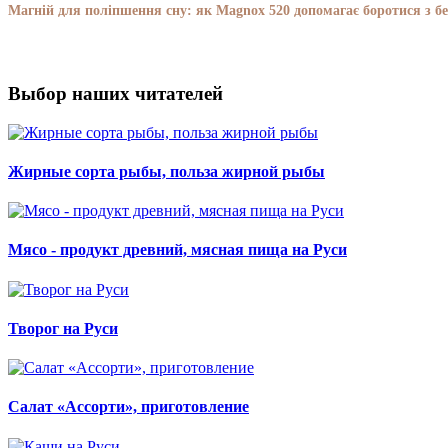
Магній для поліпшення сну: як Magnox 520 допомагає боротися з бе
Выбор наших читателей
Жирные сорта рыбы, польза жирной рыбы
Мясо - продукт древний, мясная пища на Руси
Творог на Руси
Салат «Ассорти», приготовление