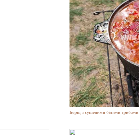
Борщ з сушеними білими грибами 