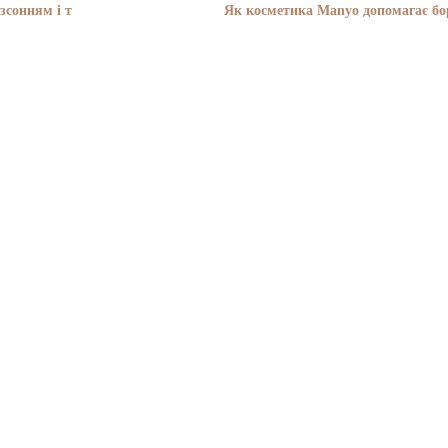
зсонням і т
Як косметика Manyo допомагає бор