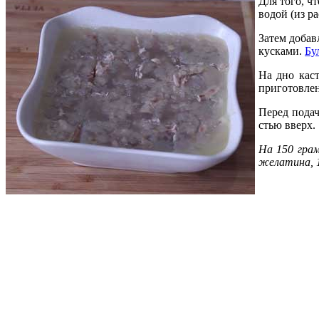
Для того, ч
водой (из ра
Затем добав
кусками.
Бу
На дно кас
приготовлен
Перед подач
стью вверх.
На 150 грам
желатина, 1