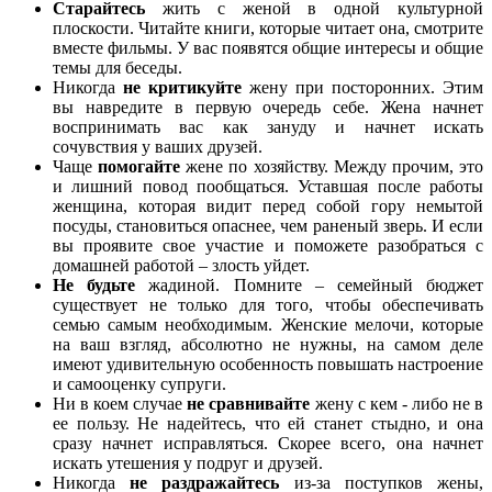
Старайтесь
жить с женой в одной культурной
плоскости. Читайте книги, которые читает она, смотрите
вместе фильмы. У вас появятся общие интересы и общие
темы для беседы.
Никогда
не критикуйте
жену при посторонних. Этим
вы навредите в первую очередь себе. Жена начнет
воспринимать вас как зануду и начнет искать
сочувствия у ваших друзей.
Чаще
помогайте
жене по хозяйству. Между прочим, это
и лишний повод пообщаться. Уставшая после работы
женщина, которая видит перед собой гору немытой
посуды, становиться опаснее, чем раненый зверь. И если
вы проявите свое участие и поможете разобраться с
домашней работой – злость уйдет.
Не будьте
жадиной. Помните – семейный бюджет
существует не только для того, чтобы обеспечивать
семью самым необходимым. Женские мелочи, которые
на ваш взгляд, абсолютно не нужны, на самом деле
имеют удивительную особенность повышать настроение
и самооценку супруги.
Ни в коем случае
не сравнивайте
жену с кем - либо не в
ее пользу. Не надейтесь, что ей станет стыдно, и она
сразу начнет исправляться. Скорее всего, она начнет
искать утешения у подруг и друзей.
Никогда
не раздражайтесь
из-за поступков жены,