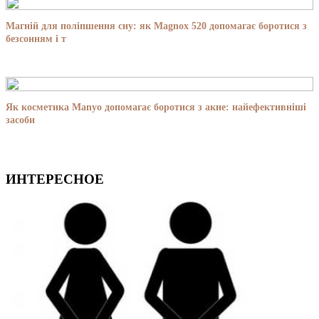
Магній для поліпшення сну: як Magnox 520 допомагає боротися з
безсонням і т
Як косметика Manyo допомагає боротися з акне: найефективніші
засоби
ИНТЕРЕСНОЕ