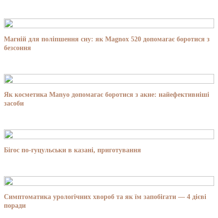
Магній для поліпшення сну: як Magnox 520 допомагає боротися з
безсоння
Як косметика Manyo допомагає боротися з акне: найефективніші
засоби
Бігос по-гуцульськи в казані, приготування
Симптоматика урологічних хвороб та як їм запобігати — 4 дієві
поради