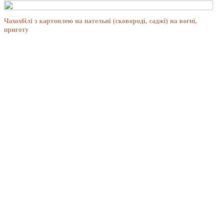
Чахохбілі з картоплею на пательні (сковороді, саджі) на вогні,
приготу