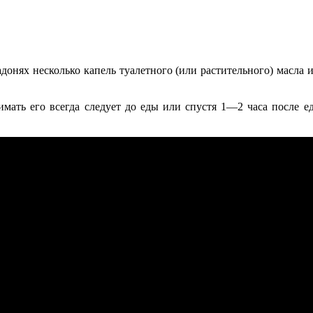
донях несколько капель туалетного (или растительного) масла и
мать его всегда следует до еды или спустя 1—2 часа после е