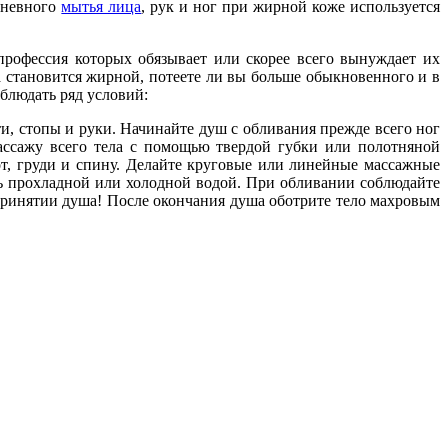
едневного
мытья лица
, рук и ног при жирной коже используется
профессия которых обязывает или скорее всего вынуждает их
 становится жирной, потеете ли вы больше обыкновенного и в
облюдать ряд условий:
 стопы и руки. Начинайте душ с обливания прежде всего ног
 массажу всего тела с помощью твердой губки или полотняной
вот, груди и спину. Делайте круговые или линейные массажные
ь прохладной или холодной водой. При обливании соблюдайте
принятии душа! После окончания душа оботрите тело махровым