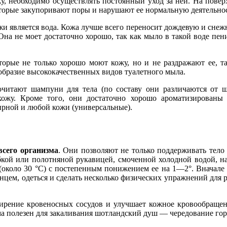
у, необходимо осуществлять постоянный уход за ней. На пове
оторые закупоривают поры и нарушают ее нормальную деятельнос
является вода. Кожа лучше всего переносит дождевую и снежную 
Она не моет достаточно хорошо, так как мыло в такой воде пен
торые не только хорошо моют кожу, но и не раздражают ее, т
ообразие высококачественных видов туалетного мыла.
читают шампуни для тела (по составу они различаются от ш
кожу. Кроме того, они достаточно хорошо ароматизированы
ирной и любой кожи (универсальные).
сего организма
. Они позволяют не только поддерживать тело
бкой или полотняной рукавицей, смоченной холодной водой, н
коло 30 °С) с постепенным понижением ее на 1—2°. Вначале ра
енцем, одеться и сделать несколько физических упражнений для 
ширение кровеносных сосудов и улучшает кожное кровообраще
ма полезен для закаливания шотландский душ — чередование горя