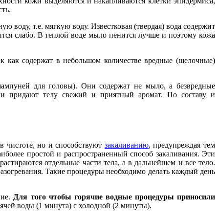
рхности кожи выделяются и накапливаются клетки эпидермиса,
ть.
воду, т.е. мягкую воду. Известковая (твердая) вода содержит
ится слабо. В теплой воде мыло пенится лучше и поэтому кожа
ак как содержат в небольшом количестве вредные (щелочные)
ампуней для головы). Они содержат не мыло, а безвредные
 и придают телу свежий и приятный аромат. По составу и
 в чистоте, но и способствуют
закаливанию
, предупреждая тем
аиболее простой и распространенный способ закаливания. Эти
стираются отдельные части тела, а в дальнейшем и все тело.
разогревания. Такие процедуры необходимо делать каждый день
ние.
Для того чтобы горячие водные процедуры приносили
чей воды (1 минута) с холодной (2 минуты).