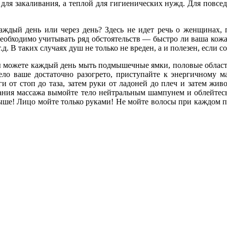
для закаливания, а теплой для гигиенических нужд. Для повс
аждый день или через день? Здесь не идет речь о женщинах, 
необходимо учитывать ряд обстоятельств — быстро ли ваша кожа
д. В таких случаях душ не только не вреден, а и полезен, если с
 можете каждый день мыть подмышечные ямки, половые области,
 тело ваше достаточно разогрето, приступайте к энергичному
и от стоп до таза, затем руки от ладоней до плеч и затем жи
чания массажа вымойте тело нейтральным шампунем и облейтес
выше! Лицо мойте только руками! Не мойте волосы при каждом 