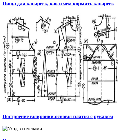
Пища для канареек, как и чем кормить канареек
Построение выкройки-основы платья с рукавом