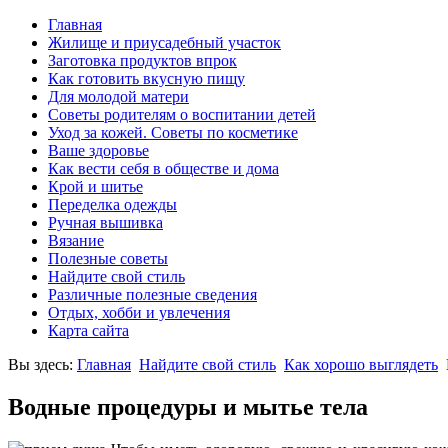
Главная
Жилище и приусадебный участок
Заготовка продуктов впрок
Как готовить вкусную пищу
Для молодой матери
Советы родителям о воспитании детей
Уход за кожей. Советы по косметике
Ваше здоровье
Как вести себя в обществе и дома
Крой и шитье
Переделка одежды
Ручная вышивка
Вязание
Полезные советы
Найдите свой стиль
Различные полезные сведения
Отдых, хобби и увлечения
Карта сайта
Вы здесь:
Главная
Найдите свой стиль
Как хорошо выглядеть
Водные процедуры и мытье тела