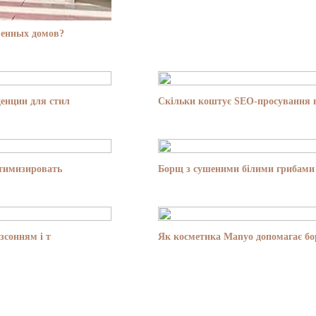
менных домов?
енции для стил
Скільки коштує SEO-просування в
птимизировать
Борщ з сушеними білими грибами 
зсонням і т
Як косметика Manyo допомагає бор