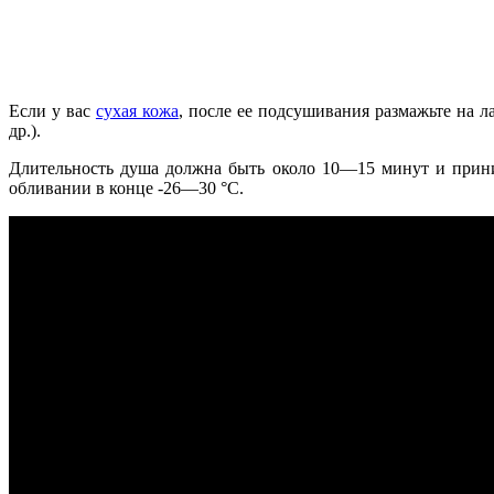
Если у вас
сухая кожа
, после ее подсушивания размажьте на ла
др.).
Длительность душа должна быть около 10—15 минут и прини
обливании в конце -26—30 °С.