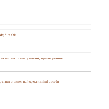
ід Site Ok
та чорносливом у казані, приготування
отися з акне: найефективніші засоби