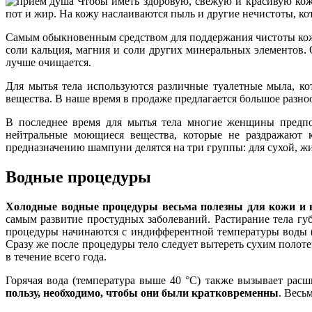
Чтобы иметь здоровую, свежую и красивую кож
пот и жир. На кожу наслаиваются пыль и другие нечистоты, к
Самым обыкновенным средством для поддержания чистоты кожи 
соли кальция, магния и соли других минеральных элементов. 
лучше очищается.
Для мытья тела используются различные туалетные мыла, ко
вещества. В наше время в продаже предлагается большое разн
В последнее время для мытья тела многие женщины предпо
нейтральные моющиеся вещества, которые не раздражают 
предназначению шампуни делятся на три группы: для сухой, ж
Водные процедуры
Холодные водные процедуры весьма полезны для кожи и в
самым развитие простудных заболеваний. Растирание тела гу
процедуры начинаются с индифферентной температуры воды (о
Сразу же после процедуры тело следует вытереть сухим полот
в течение всего года.
Горячая вода (температура выше 40 °С) также вызывает рас
пользу, необходимо, чтобы они были кратковременны
. Весь