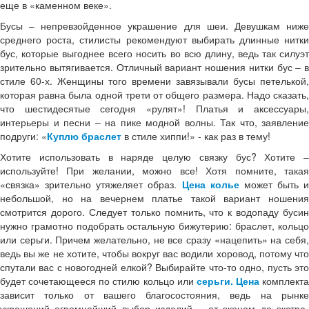
еще в «каменном веке».
Бусы – непревзойденное украшение для шеи. Девушкам ниже
среднего роста, стилисты рекомендуют выбирать длинные нитки
бус, которые выгоднее всего носить во всю длину, ведь так силуэт
зрительно вытягивается. Отличный вариант ношения нитки бус – в
стиле 60-х. Женщины того времени завязывали бусы петелькой,
которая равна была одной трети от общего размера. Надо сказать,
что шестидесятые сегодня «рулят»! Платья и аксессуары,
интерьеры и песни – на пике модной волны. Так что, заявление
подруги: «
Куплю браслет
в стиле хиппи!» - как раз в тему!
Хотите использовать в наряде целую связку бус? Хотите –
используйте! При желании, можно все! Хотя помните, такая
«связка» зрительно утяжеляет образ.
Цена колье
может быть и
небольшой, но на вечернем платье такой вариант ношения
смотрится дорого. Следует только помнить, что к водопаду бусин
нужно грамотно подобрать остальную бижутерию: браслет, кольцо
или серьги. Причем желательно, не все сразу «нацепить» на себя,
ведь вы же не хотите, чтобы вокруг вас водили хоровод, потому что
спутали вас с новогодней елкой? Выбирайте что-то одно, пусть это
будет сочетающееся по стилю кольцо или
серьги. Цена
комплекта
зависит только от вашего благосостояния, ведь на рынке
украшений огромнейший выбор изделий – от эконом до экстра-