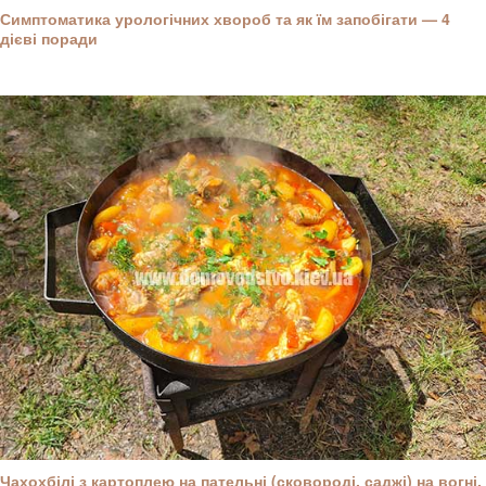
Симптоматика урологічних хвороб та як їм запобігати — 4
дієві поради
Чахохбілі з картоплею на пательні (сковороді, саджі) на вогні,