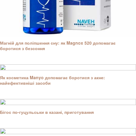
Магній для поліпшення сну: як Magnox 520 допомагає
боротися з безсоння
Як косметика Manyo допомагає боротися з акне:
найефективніші засоби
Бігос по-гуцульськи в казані, приготування