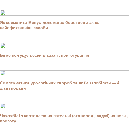
Як косметика Manyo допомагає боротися з акне:
найефективніші засоби
Бігос по-гуцульськи в казані, приготування
Симптоматика урологічних хвороб та як їм запобігати — 4
дієві поради
Чахохбілі з картоплею на пательні (сковороді, саджі) на вогні,
приготу