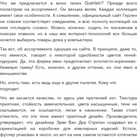
Что же предлагается в моно тенях Guerlain? Прежде всего
посмотрим на ассортимент. Он весьма велик. Каждая коллекция
имеет свои особенности. К сожалению, официальный сайт Герлен
не совсем соответствует ожиданиям, и всю полноту коллекций на
нем отследить сложно. Можно, конечно, ходить по магазинам в
поисках новинок, но в наш век интернет-технологий все больше
хочется выбирать товары дома у компьютера.
Так вот, об ассортименте однушек на сайте. В принципе, даже то,
что имеется, говорит о некоторой однобокости цветов теней-
однушек. Да, эта фирма явно предпочитает золотисто-коричнево-
бежевую гамму! Есть, конечно, и другие оттенки, но они явно в
меньшинстве.
Но, опять-таки, есть ведь еще и другие палетки. Кому что
подходит.
Что же касается качества, то здесь уже претензий нет. Текстура
приятная, стойкость замечательная, цвета насыщенные, тени не
скатываются, не осыпаются, легки в нанесении. Также стоит
отметить, что эти тени имеют приятный дизайн. Производитель
утверждает, что дизайнер Эрве Ван Дер Стратен создавал ее с
ориентацией на коробочки для ювелирных изделий. Кстати,
футляр упакован в чехол, но вот на нем самом остаются отпечатки