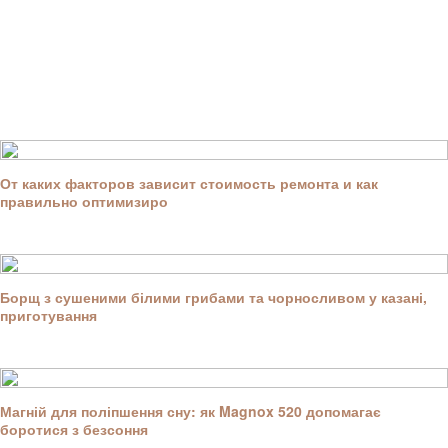
От каких факторов зависит стоимость ремонта и как
правильно оптимизиро
Борщ з сушеними білими грибами та чорносливом у казані,
приготування
Магній для поліпшення сну: як Magnox 520 допомагає
боротися з безсоння