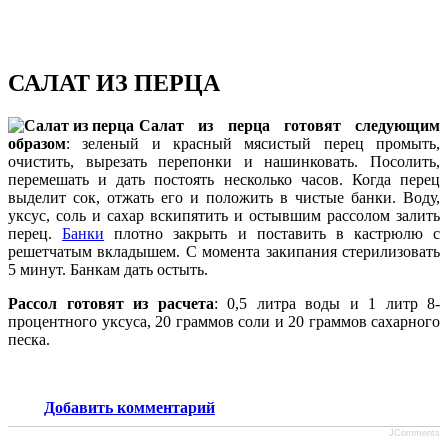
САЛАТ ИЗ ПЕРЦА
Салат из перца готовят следующим
образом
: зеленый и красный мясистый перец про­мыть,
очистить, вырезать перепонки и на­шинковать. Посолить,
перемешать и дать по­стоять несколько часов. Когда перец
выде­лит сок, отжать его и положить в чистые банки. Воду,
уксус, соль и сахар вскипятить и остывшим рассолом залить
перец.
Банки
плотно закрыть и поставить в кастрюлю с
решетчатым вкладышем. С момента заки­пания стерилизовать
5 минут. Банкам дать остыть.
Рассол готовят из расчета
: 0,5 литра воды и 1 литр 8-
процентного уксуса, 20 граммов соли и 20 граммов сахарного
песка.
Добавить комментарий
JComments