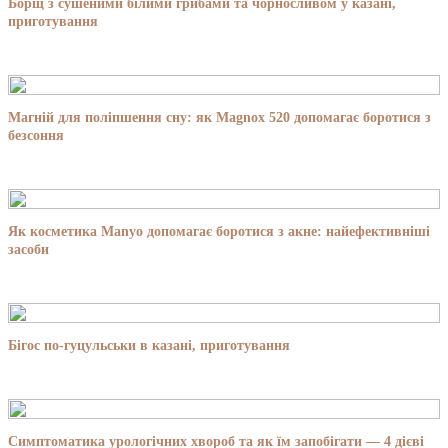
Борщ з сушеними білими грибами та чорносливом у казані,
приготування
Магній для поліпшення сну: як Magnox 520 допомагає боротися з
безсоння
Як косметика Manyo допомагає боротися з акне: найефективніші
засоби
Бігос по-гуцульськи в казані, приготування
Симптоматика урологічних хвороб та як їм запобігати — 4 дієві