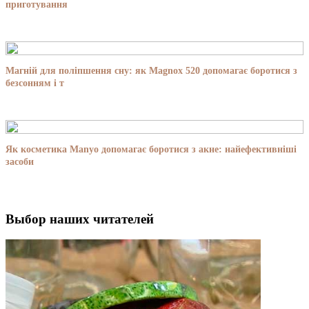
приготування
Магній для поліпшення сну: як Magnox 520 допомагає боротися з
безсонням і т
Як косметика Manyo допомагає боротися з акне: найефективніші
засоби
Выбор наших читателей