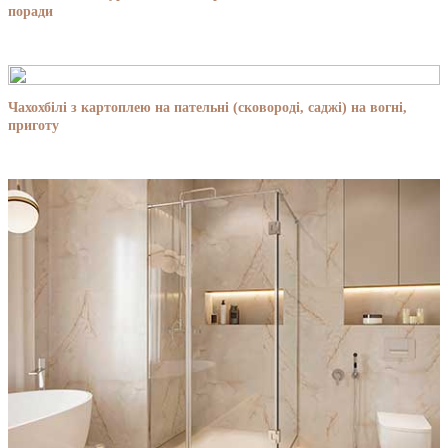
поради
Чахохбілі з картоплею на пательні (сковороді, саджі) на вогні,
приготу