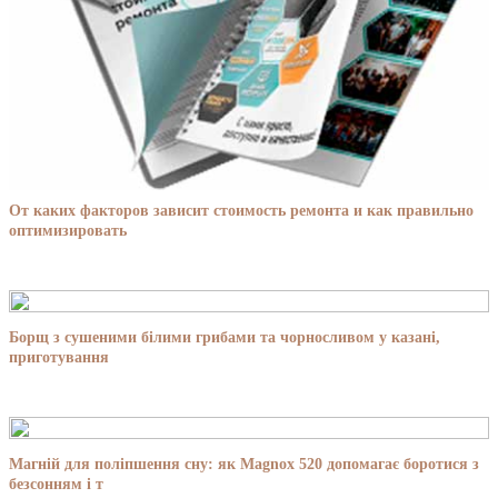
От каких факторов зависит стоимость ремонта и как правильно
оптимизировать
Борщ з сушеними білими грибами та чорносливом у казані,
приготування
Магній для поліпшення сну: як Magnox 520 допомагає боротися з
безсонням і т