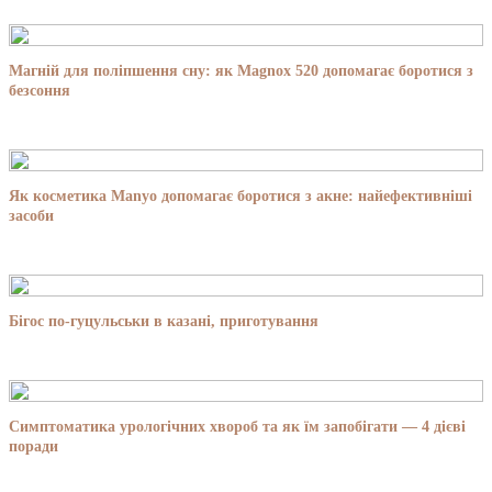
Магній для поліпшення сну: як Magnox 520 допомагає боротися з
безсоння
Як косметика Manyo допомагає боротися з акне: найефективніші
засоби
Бігос по-гуцульськи в казані, приготування
Симптоматика урологічних хвороб та як їм запобігати — 4 дієві
поради