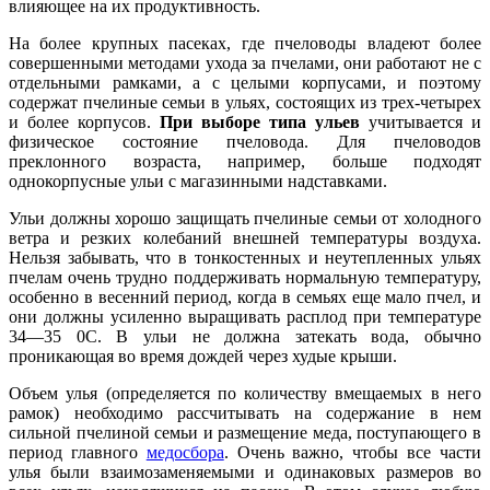
влияющее на их продуктивность.
На более крупных пасеках, где пчеловоды владеют более
совершенными методами ухода за пчелами, они работают не с
отдельными рамками, а с целыми корпусами, и поэтому
содержат пчелиные семьи в ульях, состоящих из трех-четырех
и более корпусов.
При выборе типа ульев
учитывается и
физическое состояние пчеловода. Для пчеловодов
преклонного возраста, например, больше подходят
однокорпусные ульи с магазинными надставками.
Ульи должны хорошо защищать пчелиные семьи от холодного
ветра и резких колебаний внешней температуры воздуха.
Нельзя забывать, что в тонкостенных и неутепленных ульях
пчелам очень трудно поддерживать нормальную температуру,
особенно в весенний период, когда в семьях еще мало пчел, и
они должны усиленно выращивать расплод при температуре
34—35 0С. В ульи не должна затекать вода, обычно
проникающая во время дождей через худые крыши.
Объем улья (определяется по количеству вмещаемых в него
рамок) необходимо рассчитывать на содержание в нем
сильной пчелиной семьи и размещение меда, поступающего в
период главного
медосбора
. Очень важно, чтобы все части
улья были взаимозаменяемыми и одинаковых размеров во