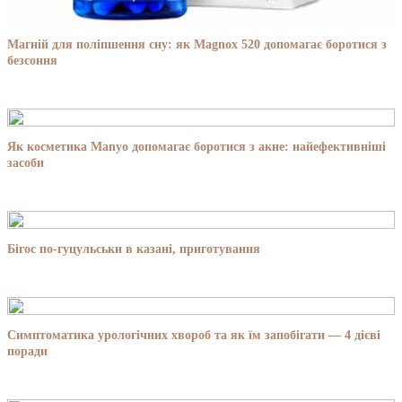
Магній для поліпшення сну: як Magnox 520 допомагає боротися з
безсоння
Як косметика Manyo допомагає боротися з акне: найефективніші
засоби
Бігос по-гуцульськи в казані, приготування
Симптоматика урологічних хвороб та як їм запобігати — 4 дієві
поради