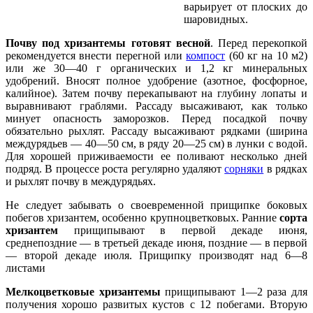
варьирует от плоских до
шаровидных.
Почву под хризантемы готовят весной
. Перед перекопкой
рекомендуется внести перегной или
компост
(60 кг на 10 м2)
или же 30—40 г органических и 1,2 кг минеральных
удобрений. Вносят полное удобрение (азотное, фосфорное,
калийное). Затем почву перекапывают на глубину лопаты и
выравнивают граблями. Рассаду высаживают, как только
минует опасность заморозков. Перед посадкой почву
обязательно рыхлят. Рассаду высаживают рядками (ширина
междурядьев — 40—50 см, в ряду 20—25 см) в лунки с водой.
Для хорошей приживаемости ее поливают несколько дней
подряд. В процессе роста регулярно удаляют
сорняки
в рядках
и рыхлят почву в междурядьях.
Не следует забывать о своевременной прищипке боковых
побегов хризантем, особенно крупноцветковых. Ранние
сорта
хризантем
прищипывают в первой декаде июня,
среднепоздние — в третьей декаде июня, поздние — в первой
— второй декаде июля. Прищипку производят над 6—8
листами
Мелкоцветковые хризантемы
прищипывают 1—2 раза для
получения хорошо развитых кустов с 12 побегами. Вторую