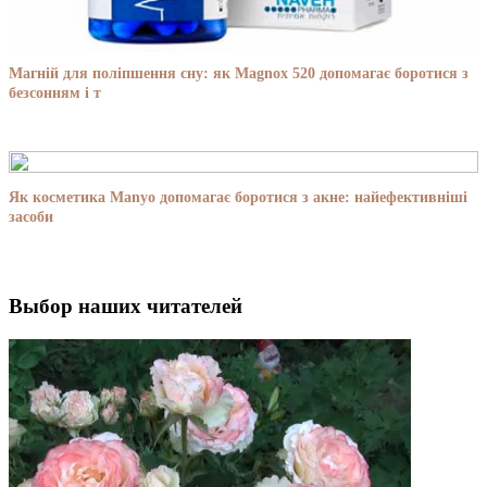
Магній для поліпшення сну: як Magnox 520 допомагає боротися з
безсонням і т
Як косметика Manyo допомагає боротися з акне: найефективніші
засоби
Выбор наших читателей