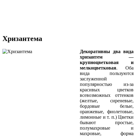
Хризантема
Декоративны два вида
хризантем —
крупноцветковая и
мелкоцветковая
. Оба
вида пользуются
заслуженной
популярностью из-за
красивых цветков
всевозможных оттенков
(желтые, сиреневые,
бордовые белые,
оранжевые, фиолетовые,
лимонные и т. п.) Цветки
бывают простые,
полумахровые и
махровые, форма