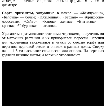
Лебедь» — белые соцветия плоской формы, 6—7 см в
диаметре.
Сорта хризантем, зимующие в почве
— «Жемчужина»,
«Белочка» — белые; «Юбилейная», «Бархан» — абрикосово-
лососевые; «Сяйво», «Кнопа»—желтые; «Витчизна» —
красная; «Чебурашка» — лиловая.
Хризантемы размножают зелеными черенками, полученными
от маточных растений и их прикорневой поросли. Черенки
для укоренения высаживают в лунки со смесью торфа или
перегноя, дерновой земли и опилок в равных долях. Сверху
на 1—1,5 см насыпают слой песка или опилок. На черенках
удаляют нижние листья, а верхние укорачивают.