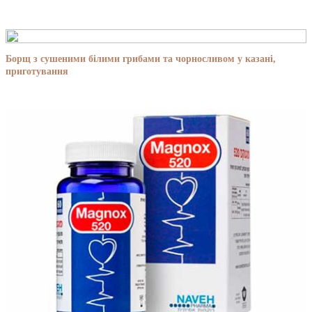
Борщ з сушеними білими грибами та чорносливом у казані,
приготування