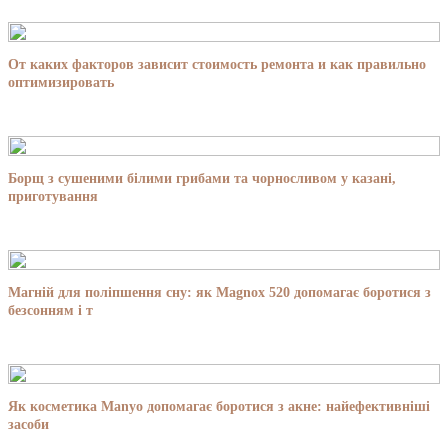
От каких факторов зависит стоимость ремонта и как правильно
оптимизировать
Борщ з сушеними білими грибами та чорносливом у казані,
приготування
Магній для поліпшення сну: як Magnox 520 допомагає боротися з
безсонням і т
Як косметика Manyo допомагає боротися з акне: найефективніші
засоби