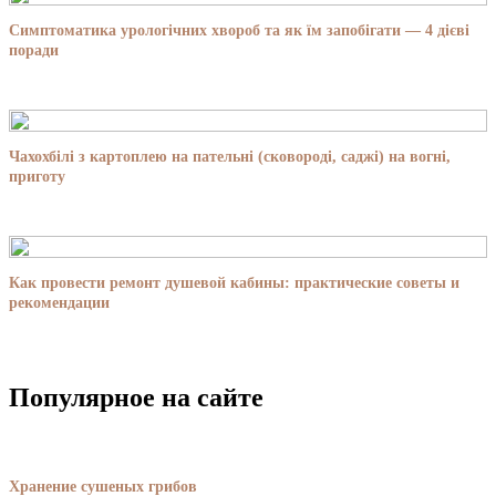
Симптоматика урологічних хвороб та як їм запобігати — 4 дієві
поради
Чахохбілі з картоплею на пательні (сковороді, саджі) на вогні,
приготу
Как провести ремонт душевой кабины: практические советы и
рекомендации
Популярное на сайте
Хранение сушеных грибов