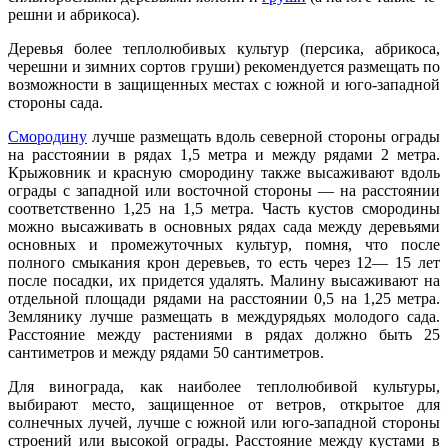
решни и абрикоса).
Деревья более теплолюбивых культур (персика, абрикоса,
черешни и зимних сор­тов груши) рекомендуется размещать по
возможности в защищенных местах с южной и юго-западной
стороны сада.
Смородину
лучше размещать вдоль север­ной стороны ограды
на расстоянии в рядах 1,5 метра и между рядами 2 метра.
Крыжов­ник и красную смородину также высажи­вают вдоль
ограды с западной или восточ­ной стороны — на расстоянии
соответственно 1,25 на 1,5 метра. Часть кустов смородины
можно высаживать в основных рядах сада между деревьями
основных и промежу­точных культур, помня, что после
полного смыкания крон деревьев, то есть через 12— 15 лет
после посадки, их придется удалять. Малину высаживают на
отдельной площади рядами на расстоянии 0,5 на 1,25 метра.
Землянику лучше размещать в междуря­дьях молодого сада.
Расстояние между рас­тениями в рядах должно быть 25
сантимет­ров и между рядами 50 сантиметров.
Для винограда, как наиболее теплолюби­вой культуры,
выбирают место, защищенное от ветров, открытое для
солнечных лучей, лучше с южной или юго-западной стороны
строений или высокой ограды. Расстояние между кустами в