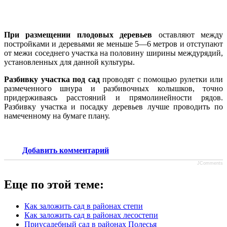
При размещении плодовых деревьев
оставляют между
постройками и деревьями яе меньше 5—6 метров и отступают
от ме­жи соседнего участка на половину ширины междурядий,
установленных для данной культуры.
Разбивку участка под сад
проводят с по­мощью рулетки или
размеченного шнура и разбивочных колышков, точно
придержи­ваясь расстояний и прямолинейности рядов.
Разбивку участка и посадку деревьев луч­ше проводить по
намеченному на бумаге плану.
Добавить комментарий
JComments
Еще по этой теме:
Как заложить сад в районах степи
Как заложить сад в районах лесостепи
Приусадебный сад в районах Полесья