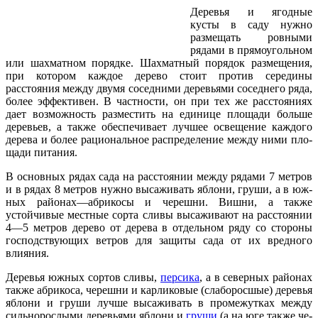
Деревья и ягодные
кусты в саду нужно
размещать ровными
рядами в прямоуголь­ном
или шахматном порядке. Шахматный порядок размещения,
при котором каждое дерево стоит против середины
расстояния между двумя соседними деревьями сосед­него ряда,
более эффективен. В частности, он при тех же расстояниях
дает возмож­ность разместить на единице площади боль­ше
деревьев, а также обеспечивает лучшее освещение каждого
дерева и более рацио­нальное распределение между ними пло­
щади питания.
В основных рядах сада на расстоянии между рядами 7 метров
и в рядах 8 метров нужно высаживать яблони, груши, а в юж­
ных районах—абрикосы и черешни. Вишни, а также
устойчивые местные сорта сливы высаживают на расстоянии
4—5 метров де­рево от дерева в отдельном ряду со стороны
господствующих ветров для защиты сада от их вредного
влияния.
Деревья южных сортов сливы,
персика
, а в северных районах
также абрикоса, че­решни и карликовые (слаборосшые) дере­вья
яблони и груши лучше высаживать в промежутках между
сильнорослыми деревьями яблони и
груши
(а на юге также че­