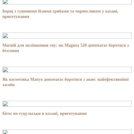
Борщ з сушеними білими грибами та чорносливом у казані,
приготування
Магній для поліпшення сну: як Magnox 520 допомагає боротися з
безсоння
Як косметика Manyo допомагає боротися з акне: найефективніші
засоби
Бігос по-гуцульськи в казані, приготування