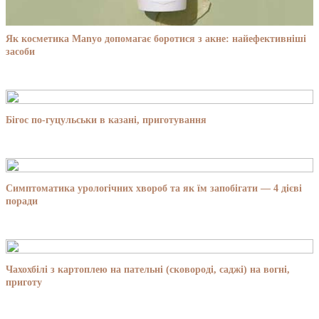
Як косметика Manyo допомагає боротися з акне: найефективніші
засоби
Бігос по-гуцульськи в казані, приготування
Симптоматика урологічних хвороб та як їм запобігати — 4 дієві
поради
Чахохбілі з картоплею на пательні (сковороді, саджі) на вогні,
приготу