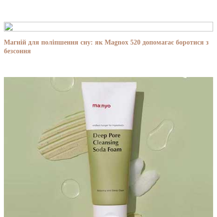
Магній для поліпшення сну: як Magnox 520 допомагає боротися з
безсоння