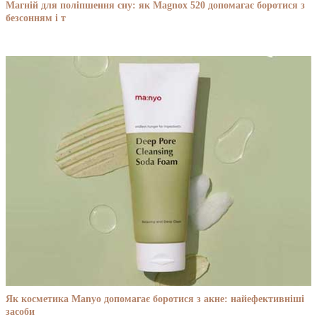
Магній для поліпшення сну: як Magnox 520 допомагає боротися з
безсонням і т
Як косметика Manyo допомагає боротися з акне: найефективніші
засоби