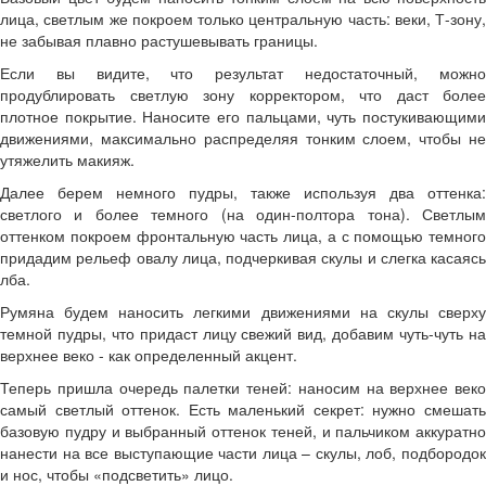
лица, светлым же покроем только центральную часть: веки, Т-зону,
не забывая плавно растушевывать границы.
Если вы видите, что результат недостаточный, можно
продублировать светлую зону корректором, что даст более
плотное покрытие. Наносите его пальцами, чуть постукивающими
движениями, максимально распределяя тонким слоем, чтобы не
утяжелить макияж.
Далее берем немного пудры, также используя два оттенка:
светлого и более темного (на один-полтора тона). Светлым
оттенком покроем фронтальную часть лица, а с помощью темного
придадим рельеф овалу лица, подчеркивая скулы и слегка касаясь
лба.
Румяна будем наносить легкими движениями на скулы сверху
темной пудры, что придаст лицу свежий вид, добавим чуть-чуть на
верхнее веко - как определенный акцент.
Теперь пришла очередь палетки теней: наносим на верхнее веко
самый светлый оттенок. Есть маленький секрет: нужно смешать
базовую пудру и выбранный оттенок теней, и пальчиком аккуратно
нанести на все выступающие части лица – скулы, лоб, подбородок
и нос, чтобы «подсветить» лицо.