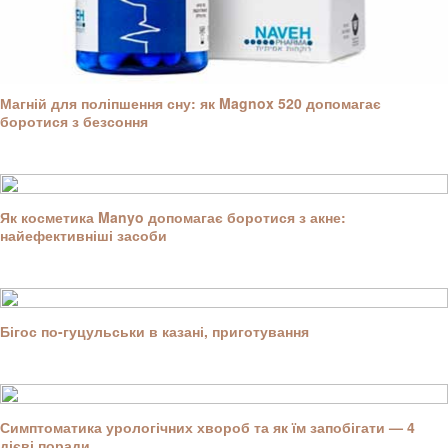
Магній для поліпшення сну: як Magnox 520 допомагає
боротися з безсоння
Як косметика Manyo допомагає боротися з акне:
найефективніші засоби
Бігос по-гуцульськи в казані, приготування
Симптоматика урологічних хвороб та як їм запобігати — 4
дієві поради