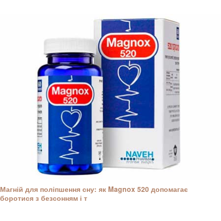
Магній для поліпшення сну: як Magnox 520 допомагає
боротися з безсонням і т