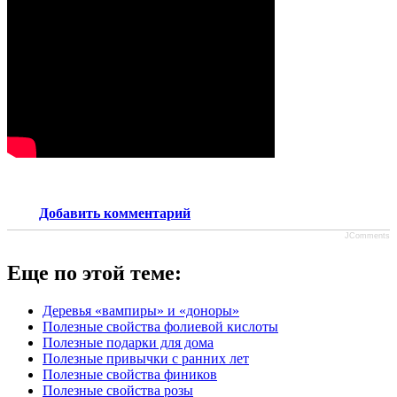
Добавить комментарий
JComments
Еще по этой теме:
Деревья «вампиры» и «доноры»
Полезные свойства фолиевой кислоты
Полезные подарки для дома
Полезные привычки с ранних лет
Полезные свойства фиников
Полезные свойства розы