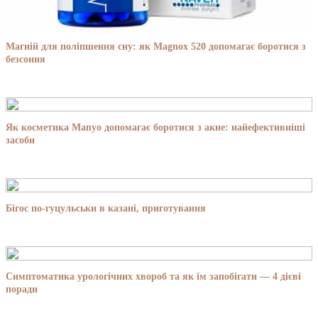
Магній для поліпшення сну: як Magnox 520 допомагає боротися з
безсоння
Як косметика Manyo допомагає боротися з акне: найефективніші
засоби
Бігос по-гуцульськи в казані, приготування
Симптоматика урологічних хвороб та як їм запобігати — 4 дієві
поради