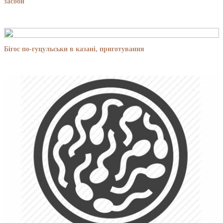
засоби
Бігос по-гуцульськи в казані, приготування