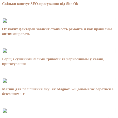
Скільки коштує SEO-просування від Site Ok
От каких факторов зависит стоимость ремонта и как правильно
оптимизировать
Борщ з сушеними білими грибами та чорносливом у казані,
приготування
Магній для поліпшення сну: як Magnox 520 допомагає боротися з
безсонням і т