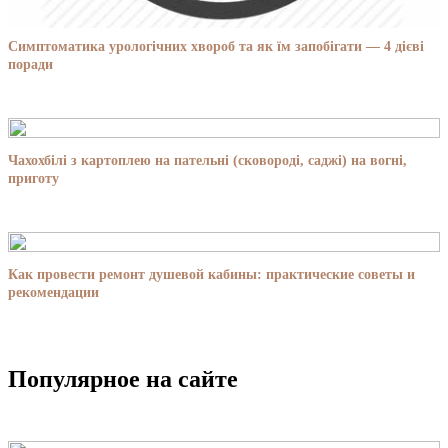
Симптоматика урологічних хвороб та як їм запобігати — 4 дієві
поради
Чахохбілі з картоплею на пательні (сковороді, саджі) на вогні,
приготу
Как провести ремонт душевой кабины: практические советы и
рекомендации
Популярное на сайте