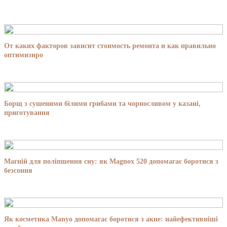
От каких факторов зависит стоимость ремонта и как правильно
оптимизиро
Борщ з сушеними білими грибами та чорносливом у казані,
приготування
Магній для поліпшення сну: як Magnox 520 допомагає боротися з
безсоння
Як косметика Manyo допомагає боротися з акне: найефективніші