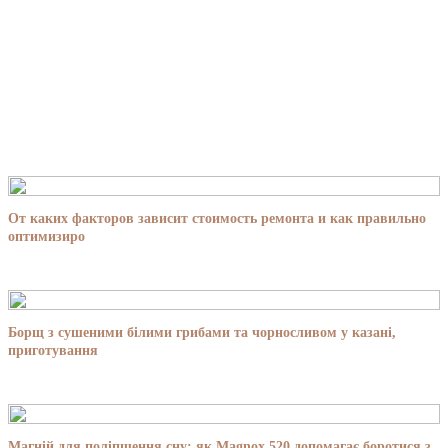
От каких факторов зависит стоимость ремонта и как правильно
оптимизиро
Борщ з сушеними білими грибами та чорносливом у казані,
приготування
Магній для поліпшення сну: як Magnox 520 допомагає боротися з