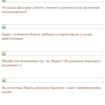
От каких факторов зависит стоимость ремонта и как правильно
оптимизировать
Борщ з сушеними білими грибами та чорносливом у казані,
приготування
Магній для поліпшення сну: як Magnox 520 допомагає боротися з
безсонням і т
Як косметика Manyo допомагає боротися з акне: найефективніші
засоби