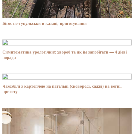
Бігос по-гуцульськи в казані, приготування
Симптоматика урологічних хвороб та як їм запобігати — 4 дієві
поради
Чахохбілі з картоплею на пательні (сковороді, саджі) на вогні,
приготу