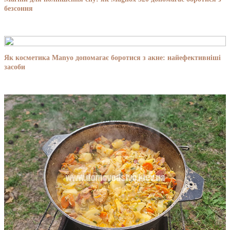
безсоння
Як косметика Manyo допомагає боротися з акне: найефективніші
засоби