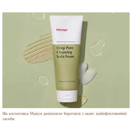
Як косметика Manyo допомагає боротися з акне: найефективніші
засоби