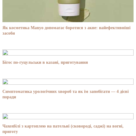
Як косметика Manyo допомагає боротися з акне: найефективніші
засоби
Бігос по-гуцульськи в казані, приготування
Симптоматика урологічних хвороб та як їм запобігати — 4 дієві
поради
Чахохбілі з картоплею на пательні (сковороді, саджі) на вогні,
приготу