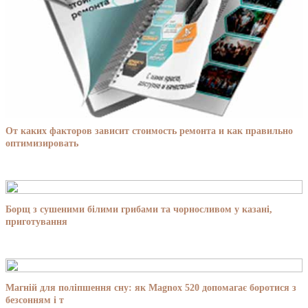
От каких факторов зависит стоимость ремонта и как правильно
оптимизировать
Борщ з сушеними білими грибами та чорносливом у казані,
приготування
Магній для поліпшення сну: як Magnox 520 допомагає боротися з
безсонням і т