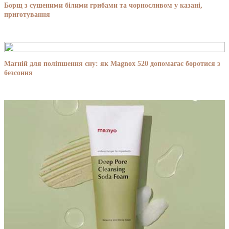
Борщ з сушеними білими грибами та чорносливом у казані,
приготування
Магній для поліпшення сну: як Magnox 520 допомагає боротися з
безсоння