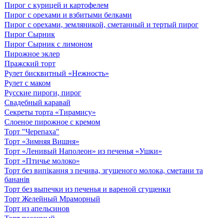
Пирог с курицей и картофелем
Пирог с орехами и взбитыми белками
Пирог с орехами, земляникой, cметанный и тертый пирог
Пирог Сырник
Пирог Сырник с лимоном
Пирожное эклер
Пражский торт
Рулет бисквитный «Нежность»
Рулет с маком
Русские пироги, пирог
Свадебный каравай
Секреты торта «Тирамису»
Слоеное пирожное с кремом
Торт "Черепаха"
Торт «Зимняя Вишня»
Торт «Ленивый Наполеон» из печенья «Ушки»
Торт «Птичье молоко»
Торт без випікання з печива, згущеного молока, сметани та
бананів
Торт без выпечки из печенья и вареной сгущенки
Торт Желейный Мраморный
Торт из апельсинов