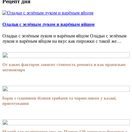
Рецепт дня
Оладьи с зелёным луком и варёным яйцом
Оладьи с зелёным луком и варёным яйцом Оладьи с зелёным
луком и варёным яйцом на вкус как пирожки с такой же…
От каких факторов зависит стоимость ремонта и как правильно
оптимизиро
Борщ з сушеними білими грибами та чорносливом у казані,
приготування
Магній для поліпшення сну: як Magnox 520 допомагає боротися з