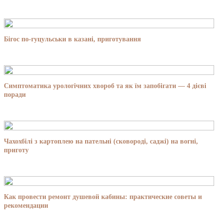
Бігос по-гуцульськи в казані, приготування
Симптоматика урологічних хвороб та як їм запобігати — 4 дієві
поради
Чахохбілі з картоплею на пательні (сковороді, саджі) на вогні,
приготу
Как провести ремонт душевой кабины: практические советы и
рекомендации