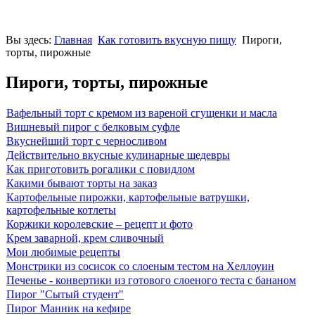
Вы здесь:
Главная
Как готовить вкусную пищу
Пироги,
торты, пирожные
Пироги, торты, пирожные
Вафельный торт с кремом из вареной сгущенки и масла
Вишневый пирог с белковым суфле
Вкуснейший торт с черносливом
Действительно вкусные кулинарные шедевры
Как приготовить рогалики с повидлом
Какими бывают торты на заказ
Картофельные пирожки, картофельные ватрушки,
картофельные котлеты
Коржики королевские – рецепт и фото
Крем заварной, крем сливочный
Мои любимые рецепты
Монстрики из сосисок со слоеным тестом на Хеллоуин
Печенье - конвертики из готового слоеного теста с бананом
Пирог "Сытый студент"
Пирог Манник на кефире