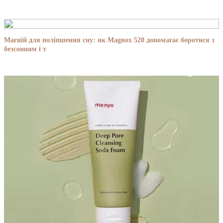
Магній для поліпшення сну: як Magnox 520 допомагає боротися з
безсонням і т