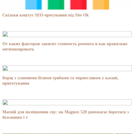
Скільки коштує SEO-просування від Site Ok
От каких факторов зависит стоимость ремонта и как правильно
оптимизировать
Борщ з сушеними білими грибами та чорносливом у казані,
приготування
Магній для поліпшення сну: як Magnox 520 допомагає боротися з
безсонням і т