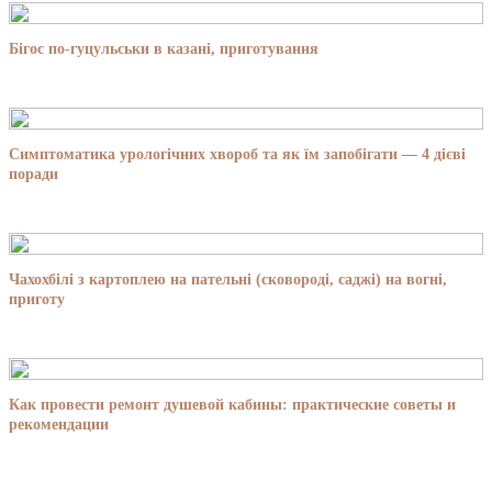
Бігос по-гуцульськи в казані, приготування
Симптоматика урологічних хвороб та як їм запобігати — 4 дієві
поради
Чахохбілі з картоплею на пательні (сковороді, саджі) на вогні,
приготу
Как провести ремонт душевой кабины: практические советы и
рекомендации