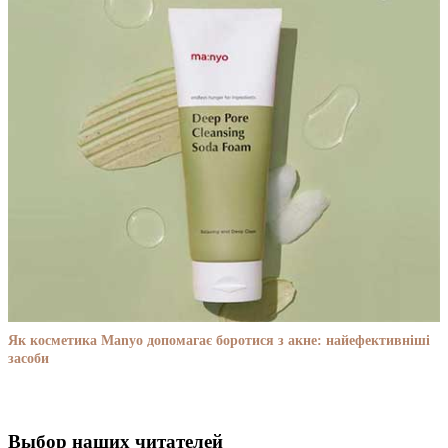
Як косметика Manyo допомагає боротися з акне: найефективніші
засоби
Выбор наших читателей