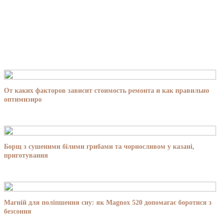
От каких факторов зависит стоимость ремонта и как правильно
оптимизиро
Борщ з сушеними білими грибами та чорносливом у казані,
приготування
Магній для поліпшення сну: як Magnox 520 допомагає боротися з
безсоння