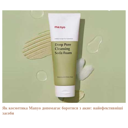
Як косметика Manyo допомагає боротися з акне: найефективніші
засоби