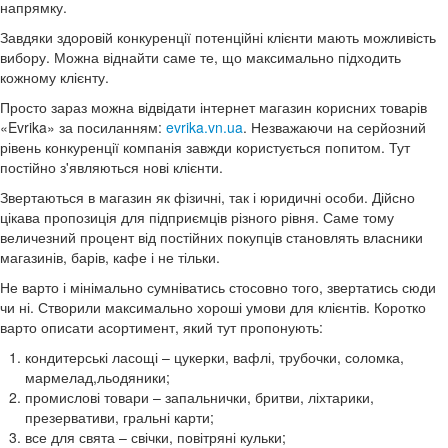
напрямку.
Завдяки здоровій конкуренції потенційні клієнти мають можливість
вибору. Можна віднайти саме те, що максимально підходить
кожному клієнту.
Просто зараз можна відвідати інтернет магазин корисних товарів
«Evrika» за посиланням:
evrika.vn.ua
. Незважаючи на серйозний
рівень конкуренції компанія завжди користується попитом. Тут
постійно з'являються нові клієнти.
Звертаються в магазин як фізичні, так і юридичні особи. Дійсно
цікава пропозиція для підприємців різного рівня. Саме тому
величезний процент від постійних покупців становлять власники
магазинів, барів, кафе і не тільки.
Не варто і мінімально сумніватись стосовно того, звертатись сюди
чи ні. Створили максимально хороші умови для клієнтів. Коротко
варто описати асортимент, який тут пропонують:
кондитерські ласощі – цукерки, вафлі, трубочки, соломка,
мармелад,льодяники;
промислові товари – запальнички, бритви, ліхтарики,
презервативи, гральні карти;
все для свята – свічки, повітряні кульки;