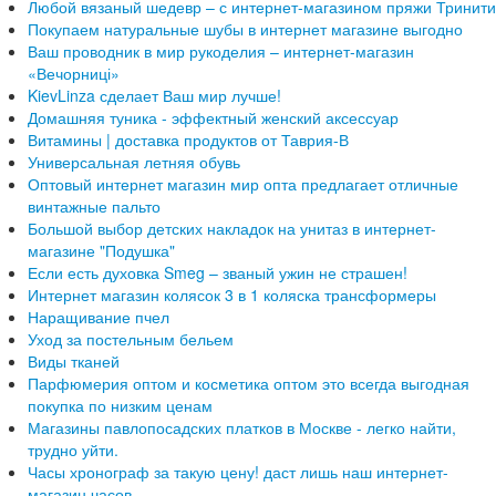
Любой вязаный шедевр – с интернет-магазином пряжи Тринити
Покупаем натуральные шубы в интернет магазине выгодно
Ваш проводник в мир рукоделия – интернет-магазин
«Вечорниці»
KievLinza сделает Ваш мир лучше!
Домашняя туника - эффектный женский аксессуар
Витамины | доставка продуктов от Таврия-В
Универсальная летняя обувь
Оптовый интернет магазин мир опта предлагает отличные
винтажные пальто
Большой выбор детских накладок на унитаз в интернет-
магазине "Подушка"
Если есть духовка Smeg – званый ужин не страшен!
Интернет магазин колясок 3 в 1 коляска трансформеры
Наращивание пчел
Уход за постельным бельем
Виды тканей
Парфюмерия оптом и косметика оптом это всегда выгодная
покупка по низким ценам
Магазины павлопосадских платков в Москве - легко найти,
трудно уйти.
Часы хронограф за такую цену! даст лишь наш интернет-
магазин часов