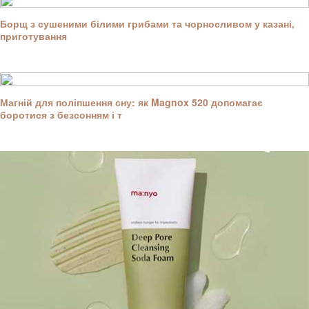
Борщ з сушеними білими грибами та чорносливом у казані,
приготування
Магній для поліпшення сну: як Magnox 520 допомагає
боротися з безсонням і т