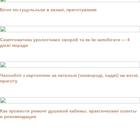
Бігос по-гуцульськи в казані, приготування
Симптоматика урологічних хвороб та як їм запобігати — 4
дієві поради
Чахохбілі з картоплею на пательні (сковороді, саджі) на вогні,
приготу
Как провести ремонт душевой кабины: практические советы
и рекомендации