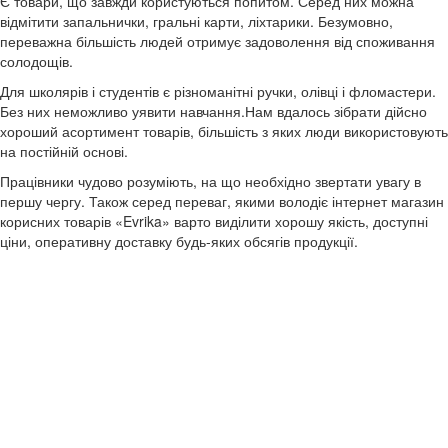
Є товари, що завжди користуються попитом. Серед них можна
відмітити запальнички, гральні карти, ліхтарики. Безумовно,
переважна більшість людей отримує задоволення від споживання
солодощів.
Для школярів і студентів є різноманітні ручки, олівці і фломастери.
Без них неможливо уявити навчання.Нам вдалось зібрати дійсно
хороший асортимент товарів, більшість з яких люди використовують
на постійній основі.
Працівники чудово розуміють, на що необхідно звертати увагу в
першу чергу. Також серед переваг, якими володіє інтернет магазин
корисних товарів «Evrika» варто виділити хорошу якість, доступні
ціни, оперативну доставку будь-яких обсягів продукції.