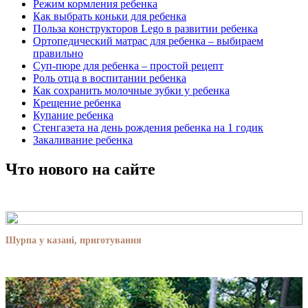
Режим кормления ребенка
Как выбрать коньки для ребенка
Польза конструкторов Lego в развитии ребенка
Ортопедический матрас для ребенка – выбираем
правильно
Суп-пюре для ребенка – простой рецепт
Роль отца в воспитании ребенка
Как сохранить молочные зубки у ребенка
Крещение ребенка
Купание ребенка
Стенгазета на день рождения ребенка на 1 годик
Закаливание ребенка
Что нового на сайте
Шурпа у казані, приготування