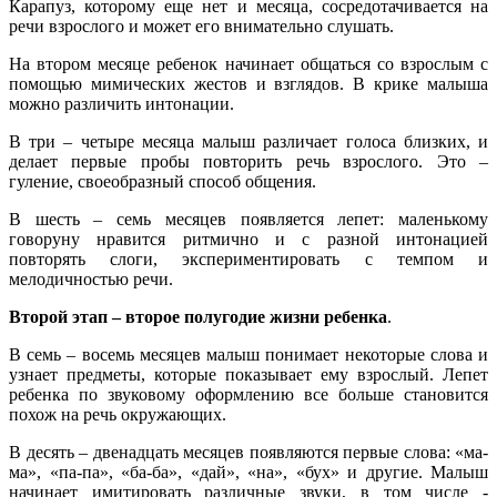
Карапуз, которому еще нет и месяца, сосредотачивается на
речи взрослого и может его внимательно слушать.
На втором месяце ребенок начинает общаться со взрослым с
помощью мимических жестов и взглядов. В крике малыша
можно различить интонации.
В три – четыре месяца малыш различает голоса близких, и
делает первые пробы повторить речь взрослого. Это –
гуление, своеобразный способ общения.
В шесть – семь месяцев появляется лепет: маленькому
говоруну нравится ритмично и с разной интонацией
повторять слоги, экспериментировать с темпом и
мелодичностью речи.
Второй этап – второе полугодие жизни ребенка
.
В семь – восемь месяцев малыш понимает некоторые слова и
узнает предметы, которые показывает ему взрослый. Лепет
ребенка по звуковому оформлению все больше становится
похож на речь окружающих.
В десять – двенадцать месяцев появляются первые слова: «ма-
ма», «па-па», «ба-ба», «дай», «на», «бух» и другие. Малыш
начинает имитировать различные звуки, в том числе -