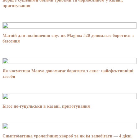
Борщ з сушеними білими грибами та чорносливом у казані,
приготування
Магній для поліпшення сну: як Magnox 520 допомагає боротися з
безсоння
Як косметика Manyo допомагає боротися з акне: найефективніші
засоби
Бігос по-гуцульськи в казані, приготування
Симптоматика урологічних хвороб та як їм запобігати — 4 дієві