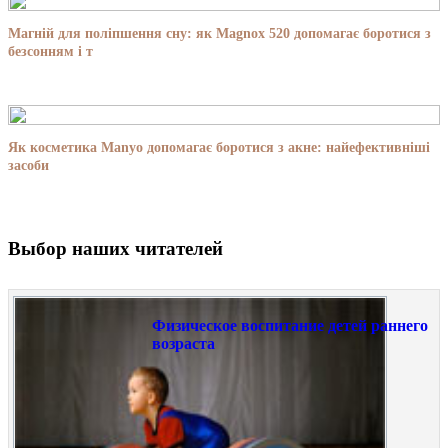
Магній для поліпшення сну: як Magnox 520 допомагає боротися з
безсонням і т
Як косметика Manyo допомагає боротися з акне: найефективніші
засоби
Выбор наших читателей
Физическое воспитание детей раннего
возраста