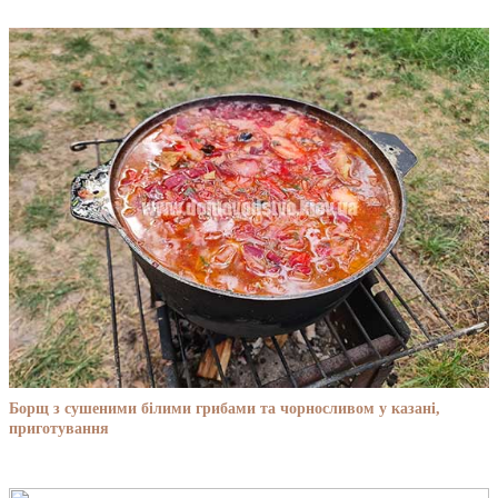
Борщ з сушеними білими грибами та чорносливом у казані,
приготування