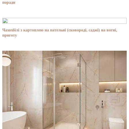
поради
Чахохбілі з картоплею на пательні (сковороді, саджі) на вогні,
приготу