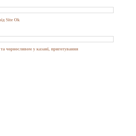
ід Site Ok
та чорносливом у казані, приготування