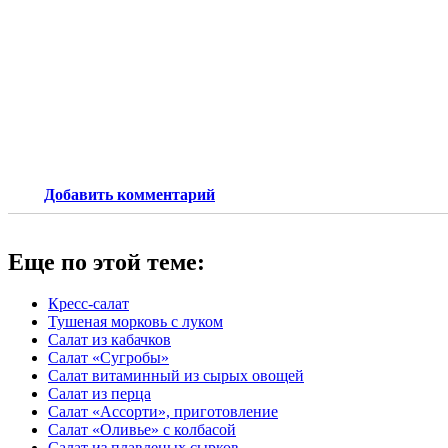
Добавить комментарий
Еще по этой теме:
Кресс-салат
Тушеная морковь с луком
Салат из кабачков
Салат «Сугробы»
Салат витаминный из сырых овощей
Салат из перца
Салат «Ассорти», приготовление
Салат «Оливье» с колбасой
Салат из плавленых сырков