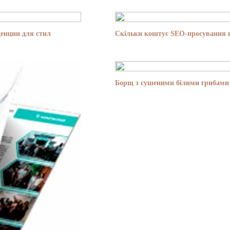
енции для стил
Скільки коштує SEO-просування в
Борщ з сушеними білими грибами 