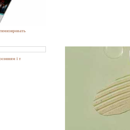
птимизировать
зсонням і т