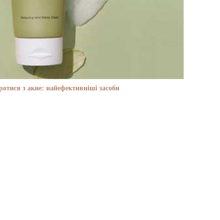
отися з акне: найефективніші засоби