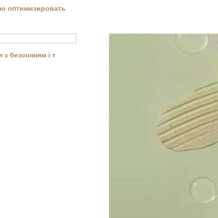
ьно оптимизировать
 з безсонням і т