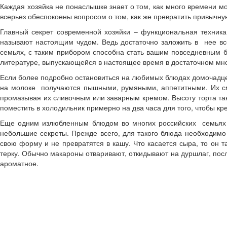
Каждая хозяйка не понаслышке знает о том, как много времени м
всерьез обеспокоены вопросом о том, как же превратить привычну
Главный секрет современной хозяйки – функциональная техника 
называют настоящим чудом. Ведь достаточно заложить в нее вс
семьях, с таким прибором способна стать вашим повседневным б
литературе, выпускающейся в настоящее время в достаточном мног
Если более подробно остановиться на любимых блюдах домочадцев
на молоке получаются пышными, румяными, аппетитными. Их сме
промазывая их сливочным или заварным кремом. Высоту торта так
поместить в холодильник примерно на два часа для того, чтобы кр
Еще одним излюбленным блюдом во многих российских семьях яв
небольшие секреты. Прежде всего, для такого блюда необходимо 
свою форму и не превратятся в кашу. Что касается сыра, то он 
терку. Обычно макароны отваривают, откидывают на дуршлаг, посл
ароматное.