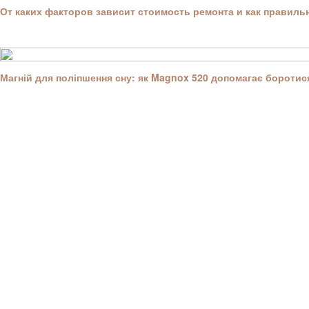
От каких факторов зависит стоимость ремонта и как правил
Магній для поліпшення сну: як Magnox 520 допомагає боротися