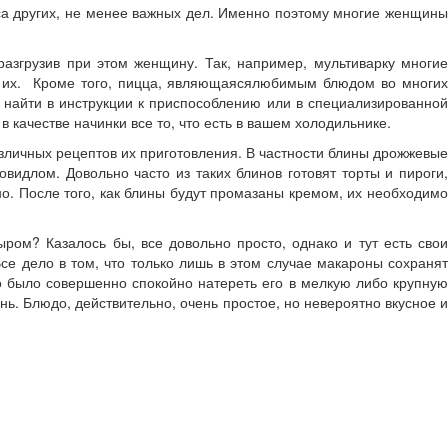
сса других, не менее важных дел. Именно поэтому многие женщины
разгрузив при этом женщину. Так, например, мультиварку многие
т их. Кроме того, пицца, являющаясялюбимым блюдом во многих
 найти в инструкции к приспособлению или в специализированной
качестве начинки все то, что есть в вашем холодильнике.
зличных рецептов их приготовления. В частности блины дрожжевые
длом. Довольно часто из таких блинов готовят торты и пироги,
о. После того, как блины будут промазаны кремом, их необходимо
ом? Казалось бы, все довольно просто, однако и тут есть свои
е дело в том, что только лишь в этом случае макароны сохранят
о было совершенно спокойно натереть его в мелкую либо крупную
ь. Блюдо, действительно, очень простое, но невероятно вкусное и