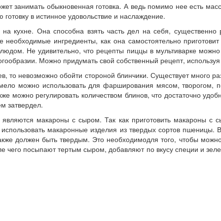
ожет занимать обыкновенная готовка. А ведь помимо нее есть ма
ю готовку в истинное удовольствие и наслаждение.
на кухне. Она способна взять часть дел на себя, существенно 
е необходимые ингредиенты, как она самостоятельно приготови
людом. Не удивительно, что рецепты пиццы в мультиварке можно
ообразии. Можно придумать свой собственный рецепт, используя в 
, то невозможно обойти стороной блинчики. Существует много ра
ло можно использовать для фарширования мясом, творогом, пови
же можно регулировать количеством блинов, что достаточно удобн
ем затвердел.
ляются макароны с сыром. Так как приготовить макароны с сыр
использовать макаронные изделия из твердых сортов пшеницы. Вс
также должен быть твердым. Это необходимодля того, чтобы можн
е чего посыпают тертым сыром, добавляют по вкусу специи и зелен