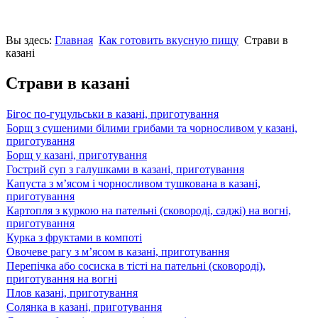
Вы здесь:
Главная
Как готовить вкусную пищу
Страви в
казані
Страви в казані
Бігос по-гуцульськи в казані, приготування
Борщ з сушеними білими грибами та чорносливом у казані,
приготування
Борщ у казані, приготування
Гострий суп з галушками в казані, приготування
Капуста з м’ясом і чорносливом тушкована в казані,
приготування
Картопля з куркою на пательні (сковороді, саджі) на вогні,
приготування
Курка з фруктами в компоті
Овочеве рагу з м’ясом в казані, приготування
Перепічка або сосиска в тісті на пательні (сковороді),
приготування на вогні
Плов казані, приготування
Солянка в казані, приготування