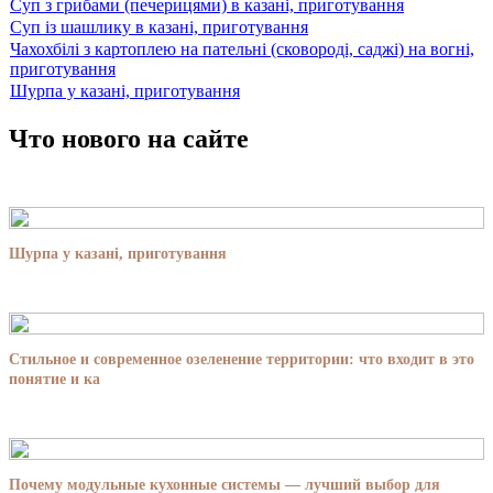
Суп з грибами (печерицями) в казані, приготування
Суп із шашлику в казані, приготування
Чахохбілі з картоплею на пательні (сковороді, саджі) на вогні,
приготування
Шурпа у казані, приготування
Что нового на сайте
Шурпа у казані, приготування
Стильное и современное озеленение территории: что входит в это
понятие и ка
Почему модульные кухонные системы — лучший выбор для