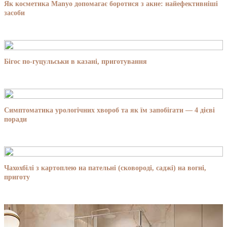
Як косметика Manyo допомагає боротися з акне: найефективніші
засоби
Бігос по-гуцульськи в казані, приготування
Симптоматика урологічних хвороб та як їм запобігати — 4 дієві
поради
Чахохбілі з картоплею на пательні (сковороді, саджі) на вогні,
приготу