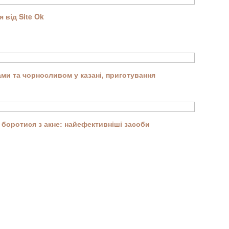
 від Site Ok
ми та чорносливом у казані, приготування
боротися з акне: найефективніші засоби