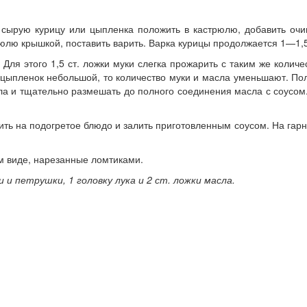
 сырую курицу или цыпленка положить в кастрюлю, добавить оч
трюлю крышкой, поставить варить. Варка курицы продолжается 1—1,
. Для этого 1,5 ст. ложки муки слегка прожарить с таким же коли
 цыпленок небольшой, то количество муки и масла уменьшают. По
ла и тщательно размешать до полного соединения масла с соусом. 
жить на подогретое блюдо и залить приготовленным соусом. На га
м виде, нарезанные ломтиками.
и и петрушки, 1 головку лука и 2 ст. ложки масла.