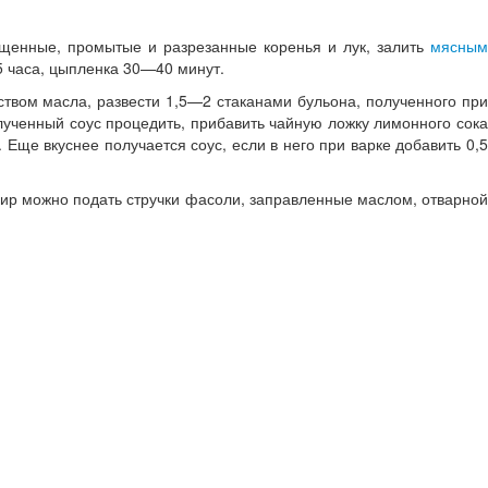
ищенные, промытые и разрезанные коренья и лук, залить
мясным
5 часа, цыпленка 30—40 минут.
чеством масла, развести 1,5—2 стаканами бульона, полученного пр
лученный соус процедить, прибавить чайную ложку лимонного сока
Еще вкуснее получается соус, если в него при варке добавить 0,5
рнир можно подать стручки фасоли, заправленные маслом, отварной