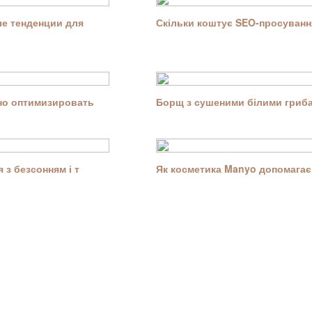
е тенденции для
Скільки коштує SEO-просування
ьно оптимизировать
Борщ з сушеними білими гриба
 з безсонням і т
Як косметика Manyo допомагає 