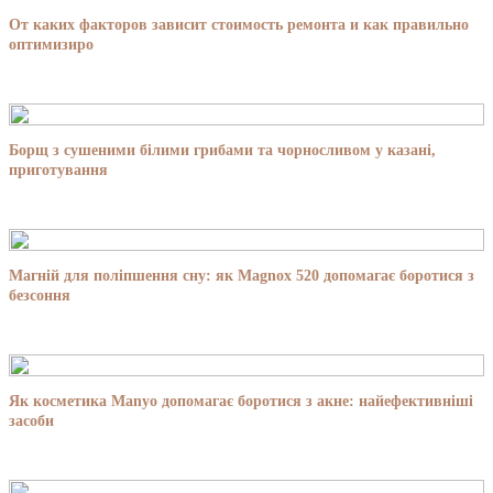
От каких факторов зависит стоимость ремонта и как правильно
оптимизиро
Борщ з сушеними білими грибами та чорносливом у казані,
приготування
Магній для поліпшення сну: як Magnox 520 допомагає боротися з
безсоння
Як косметика Manyo допомагає боротися з акне: найефективніші
засоби