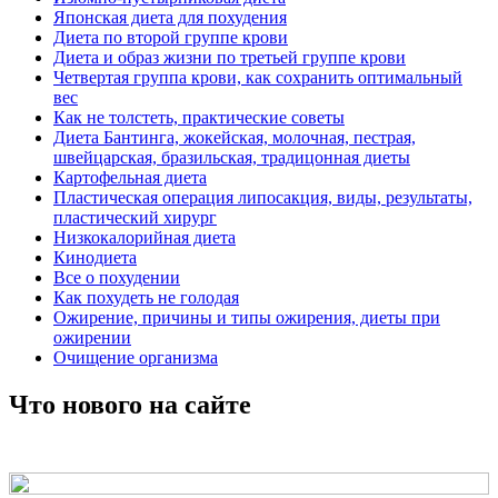
Японская диета для похудения
Диета по второй группе крови
Диета и образ жизни по третьей группе крови
Четвертая группа крови, как сохранить оптимальный
вес
Как не толстеть, практические советы
Диета Бантинга, жокейская, молочная, пестрая,
швейцарская, бразильская, традицонная диеты
Картофельная диета
Пластическая операция липосакция, виды, результаты,
пластический хирург
Низкокалорийная диета
Кинодиета
Все о похудении
Как похудеть не голодая
Ожирение, причины и типы ожирения, диеты при
ожирении
Очищение организма
Что нового на сайте