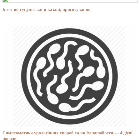
Бігос по-гуцульськи в казані, приготування
Симптоматика урологічних хвороб та як їм запобігати — 4 дієві
поради