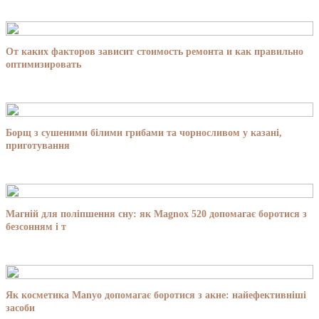
От каких факторов зависит стоимость ремонта и как правильно
оптимизировать
Борщ з сушеними білими грибами та чорносливом у казані,
приготування
Магній для поліпшення сну: як Magnox 520 допомагає боротися з
безсонням і т
Як косметика Manyo допомагає боротися з акне: найефективніші
засоби