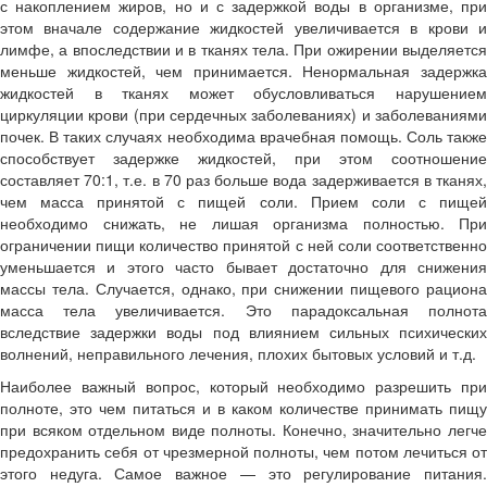
с накоплением жиров, но и с задержкой воды в организме, при
этом вначале содержание жидкостей увеличивается в крови и
лимфе, а впоследствии и в тканях тела. При ожирении выделяется
меньше жидкостей, чем принимается. Ненормальная задержка
жидкостей в тканях может обусловливаться нарушением
циркуляции крови (при сердечных заболеваниях) и заболеваниями
почек. В таких случаях необходима врачебная помощь. Соль также
способствует задержке жидкостей, при этом соотношение
составляет 70:1, т.е. в 70 раз больше вода задерживается в тканях,
чем масса принятой с пищей соли. Прием соли с пищей
необходимо снижать, не лишая организма полностью. При
ограничении пищи количество принятой с ней соли соответственно
уменьшается и этого часто бывает достаточно для снижения
массы тела. Случается, однако, при снижении пищевого рациона
масса тела увеличивается. Это парадоксальная полнота
вследствие задержки воды под влиянием сильных психических
волнений, неправильного лечения, плохих бытовых условий и т.д.
Наиболее важный вопрос, который необходимо разрешить при
полноте, это чем питаться и в каком количестве принимать пищу
при всяком отдельном виде полноты. Конечно, значительно легче
предохранить себя от чрезмерной полноты, чем потом лечиться от
этого недуга. Самое важное — это регулирование питания.