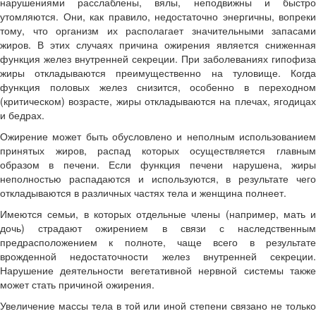
нарушениями расслаблены, вялы, неподвижны и быстро
утомляются. Они, как правило, недостаточно энергичны, вопреки
тому, что организм их располагает значительными запасами
жиров. В этих случаях причина ожирения является сниженная
функция желез внутренней секреции. При заболеваниях гипофиза
жиры откладываются преимущественно на туловище. Когда
функция половых желез снизится, особенно в переходном
(критическом) возрасте, жиры откладываются на плечах, ягодицах
и бедрах.
Ожирение может быть обусловлено и неполным использованием
принятых жиров, распад которых осуществляется главным
образом в печени. Если функция печени нарушена, жиры
неполностью распадаются и используются, в результате чего
откладываются в различных частях тела и женщина полнеет.
Имеются семьи, в которых отдельные члены (например, мать и
дочь) страдают ожирением в связи с наследственным
предрасположением к полноте, чаще всего в результате
врожденной недостаточности желез внутренней секреции.
Нарушение деятельности вегетативной нервной системы также
может стать причиной ожирения.
Увеличение массы тела в той или иной степени связано не только