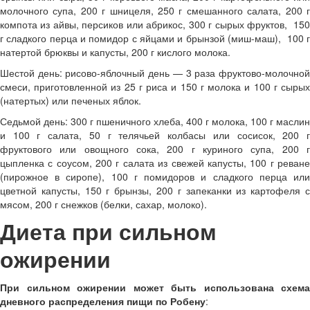
молочного супа, 200 г шницеля, 250 г смешанного салата, 200 г
компота из айвы, персиков или абрикос, 300 г сырых фруктов, 150
г сладкого перца и помидор с яйцами и брынзой (миш-маш), 100 г
натертой брюквы и капусты, 200 г кислого молока.
Шестой день: рисово-яблочный день — 3 раза фруктово-молочной
смеси, приготовленной из 25 г риса и 150 г молока и 100 г сырых
(натертых) или печеных яблок.
Седьмой день: 300 г пшеничного хлеба, 400 г молока, 100 г маслин
и 100 г салата, 50 г телячьей колбасы или сосисок, 200 г
фруктового или овощного сока, 200 г куриного супа, 200 г
цыпленка с соусом, 200 г салата из свежей капусты, 100 г реване
(пирожное в сиропе), 100 г помидоров и сладкого перца или
цветной капусты, 150 г брынзы, 200 г запеканки из картофеля с
мясом, 200 г снежков (белки, сахар, молоко).
Диета при сильном
ожирении
При сильном ожирении может быть использована схема
дневного распределения пищи по Робену
: