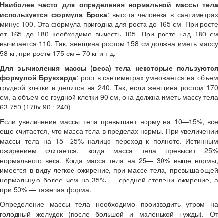
Наиболее часто для определения нормальной массы тела
используется формула Брока
: высота человека в сантиметра
минус 100. Эта формула пригодна для роста до 165 см. При росте
от 165 до 180 необходимо вычесть 105. При росте над 180 см
вычитается 110. Так, женщина ростом 158 см должна иметь массу
58 кг, при росте 175 см – 70 кг и т.д.
Для вычисления массы (веса) тела некоторые пользуются
формулой Брунхарда
: рост в сантиметрах умножается на объе
грудной клетки и делится на 240. Так, если женщина ростом 170
см, а объем ее грудной клетки 90 см, она должна иметь массу тела
63,750 (170х 90 : 240).
Если увеличение массы тела превышает норму на 10—15%, все
еще считается, что масса тела в пределах нормы. При увеличении
массы тела на 15—25% налицо переход к полноте. Истинным
ожирением считается, когда масса тела превысит 25%
нормального веса. Когда масса тела на 25— 30% выше нормы,
имеется в виду легкое ожирение, при массе тела, превышающей
нормальную более чем на 35% — средней степени ожирение, а
при 50% — тяжелая форма.
Определение массы тела необходимо производить утром на
голодный желудок (после большой и маленькой нужды). От