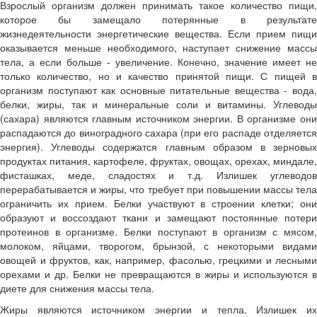
Взрослый организм должен принимать такое количество пищи,
которое бы замещало потерянные в результате
жизнедеятельности энергетические вещества. Если прием пищи
оказывается меньше необходимого, наступает снижение массы
тела, а если больше - увеличение. Конечно, значение имеет не
только количество, но и качество принятой пищи. С пищей в
организм поступают как основные питательные вещества - вода,
белки, жиры, так и минеральные соли и витамины. Углеводы
(сахара) являются главным источником энергии. В организме они
распадаются до виноградного сахара (при его распаде отделяется
энергия). Углеводы содержатся главным образом в зерновых
продуктах питания, картофеле, фруктах, овощах, орехах, миндале,
фисташках, меде, сладостях и т.д. Излишек углеводов
перерабатывается и жиры, что требует при повышении массы тела
ограничить их прием. Белки участвуют в строении клетки; они
образуют и воссоздают ткани и замещают постоянные потери
протеинов в организме. Белки поступают в организм с мясом,
молоком, яйцами, творогом, брынзой, с некоторыми видами
овощей и фруктов, как, например, фасолью, грецкими и лесными
орехами и др. Белки не превращаются в жиры и используются в
диете для снижения массы тела.
Жиры являются источником энергии и тепла. Излишек их