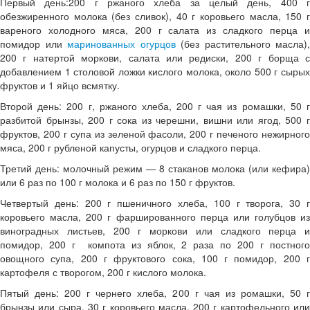
Первый день:200 г ржаного хлеба за целый день, 400 г
обезжиренного молока (без сливок), 40 г коровьего масла, 150 г
вареного холодного мяса, 200 г салата из сладкого перца и
помидор или
маринованных огурцов
(без растительного масла),
200 г натертой моркови, салата или редиски, 200 г борща с
добавлением 1 столовой ложки кислого молока, около 500 г сырых
фруктов и 1 яйцо всмятку.
Второй день: 200 г, ржаного хлеба, 200 г чая из ромашки, 50 г
разбитой брынзы, 200 г сока из черешни, вишни или ягод, 500 г
фруктов, 200 г супа из зеленой фасоли, 200 г печеного нежирного
мяса, 200 г рубленой капусты, огурцов и сладкого перца.
Третий день: молочный режим — 8 стаканов молока (или кефира)
или 6 раз по 100 г молока и 6 раз по 150 г фруктов.
Четвертый день: 200 г пшеничного хлеба, 100 г творога, 30 г
коровьего масла, 200 г фаршированного перца или голубцов из
виноградных листьев, 200 г моркови или сладкого перца и
помидор, 200 г компота из яблок, 2 раза по 200 г постного
овощного супа, 200 г фруктового сока, 100 г помидор, 200 г
картофеля с творогом, 200 г кислого молока.
Пятый день: 200 г чернего хлеба, 200 г чая из ромашки, 50 г
брынзы или сыра, 30 г коровьего масла, 200 г картофельного или