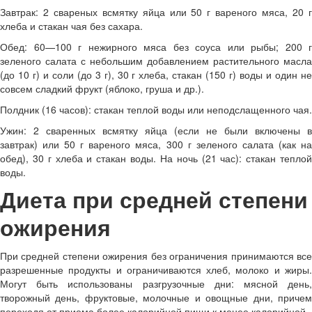
Завтрак: 2 свареных всмятку яйца или 50 г вареного мяса, 20 г
хлеба и стакан чая без сахара.
Обед: 60—100 г нежирного мяса без соуса или рыбы; 200 г
зеленого салата с небольшим добавлением растительного масла
(до 10 г) и соли (до 3 г), 30 г хлеба, стакан (150 г) воды и один не
совсем сладкий фрукт (яблоко, груша и др.).
Полдник (16 часов): стакан теплой воды или неподслащенного чая.
Ужин: 2 сваренных всмятку яйца (если не были включены в
завтрак) или 50 г вареного мяса, 300 г зеленого салата (как на
обед), 30 г хлеба и стакан воды. На ночь (21 час): стакан теплой
воды.
Диета при средней степени
ожирения
При средней степени ожирения без ограничения принимаются все
разрешенные продукты и ограничиваются хлеб, молоко и жиры.
Могут быть использованы разгрузочные дни: мясной день,
творожный день, фруктовые, молочные и овощные дни, причем
переходя от приема более калорийной пищи к менее калорийной.