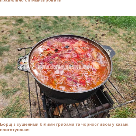
Борщ з сушеними білими грибами та чорносливом у казані,
приготування