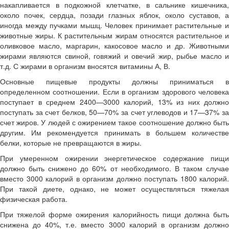
накапливается в подкожной клетчатке, в сальнике кишечника,
около почек, сердца, позади глазных яблок, около суставов, а
иногда между пучками мышц. Человек принимает растительные и
животные жиры. К растительным жирам относятся растительное и
оливковое масло, маргарин, какосовое масло и др. Животными
жирами являются свиной, говяжий и овечий жир, рыбье масло и
т.д. С жирами в организм вносятся витамины А, В.
Основные пищевые продукты должны приниматься в
определенном соотношении. Если в организм здорового человека
поступает в среднем 2400—3000 калорий, 13% из них должно
поступать за счет белков, 50—70% за счет углеводов и 17—37% за
счет жиров. У людей с ожирением такое соотношение должно быть
другим. Им рекомендуется принимать в большем количестве
белки, которые не превращаются в жиры.
При умеренном ожирении энергетическое содержание пищи
должно быть снижено до 60% от необходимого. В таком случае
вместо 3000 калорий в организм должно поступать 1800 калорий.
При такой диете, однако, не может осуществляться тяжелая
физическая работа.
При тяжелой форме ожирения калорийность пищи должна быть
снижена до 40%, т.е. вместо 3000 калорий в организм должно